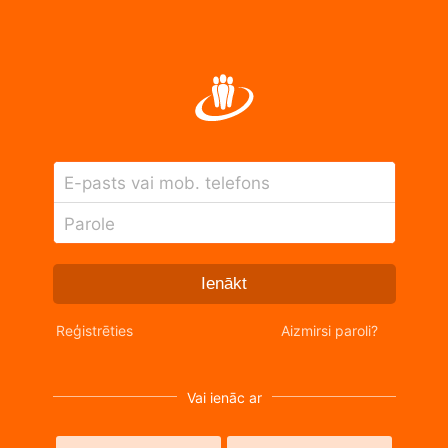
E-pasts vai mob. telefons
Parole
Ienākt
Reģistrēties
Aizmirsi paroli?
Vai ienāc ar