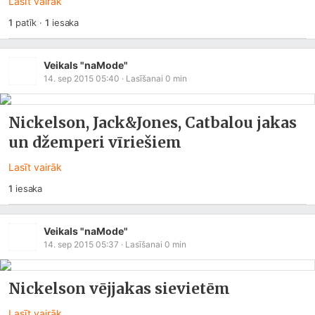
Lasīt vairāk
1
patīk
·
1
iesaka
Veikals "naMode"
14. sep 2015 05:40
· Lasīšanai
0
min
Nickelson, Jack&Jones, Catbalou jakas
un džemperi vīriešiem
Lasīt vairāk
1
iesaka
Veikals "naMode"
14. sep 2015 05:37
· Lasīšanai
0
min
Nickelson vējjakas sievietēm
Lasīt vairāk