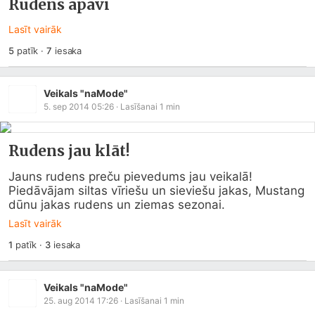
Rudens apavi
Lasīt vairāk
5
patīk
·
7
iesaka
Veikals "naMode"
5. sep 2014 05:26
· Lasīšanai
1
min
Rudens jau klāt!
Jauns rudens preču pievedums jau veikalā!

Piedāvājam siltas vīriešu un sieviešu jakas, Mustang 
dūnu jakas rudens un ziemas sezonai.
Lasīt vairāk
1
patīk
·
3
iesaka
Veikals "naMode"
25. aug 2014 17:26
· Lasīšanai
1
min