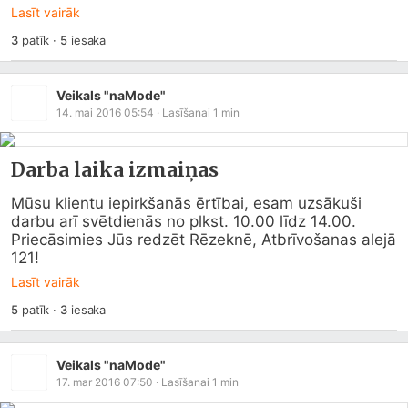
Lasīt vairāk
3
patīk
·
5
iesaka
Veikals "naMode"
14. mai 2016 05:54
· Lasīšanai
1
min
Darba laika izmaiņas
Mūsu klientu iepirkšanās ērtībai, esam uzsākuši 
darbu arī svētdienās no plkst. 10.00 līdz 14.00. 
Priecāsimies Jūs redzēt Rēzeknē, Atbrīvošanas alejā 
121!
Lasīt vairāk
5
patīk
·
3
iesaka
Veikals "naMode"
17. mar 2016 07:50
· Lasīšanai
1
min