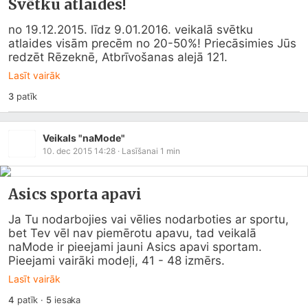
Svētku atlaides!
no 19.12.2015. līdz 9.01.2016. veikalā svētku 
atlaides visām precēm no 20-50%! Priecāsimies Jūs 
redzēt Rēzeknē, Atbrīvošanas alejā 121.
Lasīt vairāk
3
patīk
Veikals "naMode"
10. dec 2015 14:28
· Lasīšanai
1
min
Asics sporta apavi
Ja Tu nodarbojies vai vēlies nodarboties ar sportu, 
bet Tev vēl nav piemērotu apavu, tad veikalā 
naMode ir pieejami jauni Asics apavi sportam. 
Pieejami vairāki modeļi, 41 - 48 izmērs.
Lasīt vairāk
4
patīk
·
5
iesaka