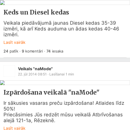
Keds un Diesel kedas
Veikala piedāvājumā jaunas Diesel kedas 35-39 
izmēri, kā arī Keds auduma un ādas kedas 40-46 
izmēri.
Lasīt vairāk
24
patīk
·
9
komentāri
·
74
iesaka
Veikals "naMode"
22. jūl 2014 08:51
· Lasīšanai
1
min
Izpārdošana veikalā "naMode"
Ir sākusies vasaras preču izpārdošana! Atlaides līdz 
50%!

Priecāsimies Jūs redzēt mūsu veikalā Atbrīvošanas 
alejā 121-1a, Rēzeknē.
Lasīt vairāk