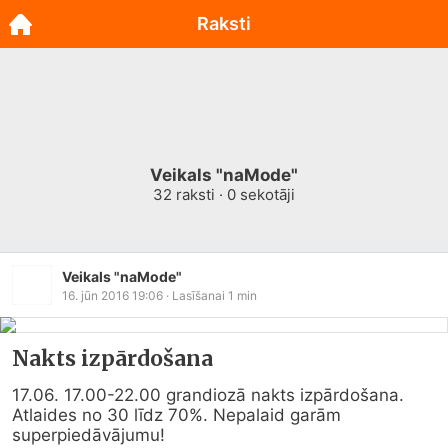
Raksti
Veikals "naMode"
32
raksti ·
0
sekotāji
Veikals "naMode"
16. jūn 2016 19:06
· Lasīšanai
1
min
Nakts izpārdošana
17.06. 17.00-22.00 grandiozā nakts izpārdošana. 
Atlaides no 30 līdz 70%. Nepalaid garām 
superpiedāvājumu!