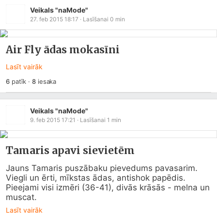
Veikals "naMode"
27. feb 2015 18:17
· Lasīšanai
0
min
Air Fly ādas mokasīni
Lasīt vairāk
6
patīk
·
8
iesaka
Veikals "naMode"
9. feb 2015 17:21
· Lasīšanai
1
min
Tamaris apavi sievietēm
Jauns Tamaris puszābaku pievedums pavasarim. 
Viegli un ērti, mīkstas ādas, antishok papēdis. 

Pieejami visi izmēri (36-41), divās krāsās - melna un 
muscat.
Lasīt vairāk