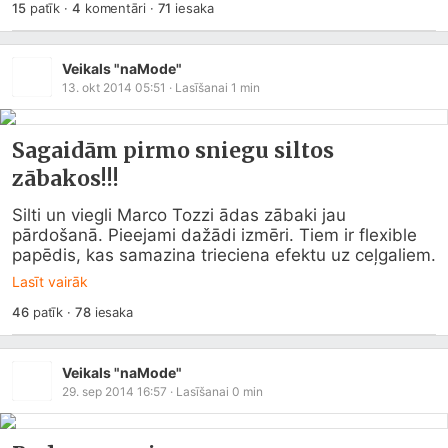
15
patīk
·
4
komentāri
·
71
iesaka
Veikals "naMode"
13. okt 2014 05:51
· Lasīšanai
1
min
Sagaidām pirmo sniegu siltos
zābakos!!!
Silti un viegli Marco Tozzi ādas zābaki jau 
pārdošanā. Pieejami dažādi izmēri. Tiem ir flexible 
papēdis, kas samazina trieciena efektu uz ceļgaliem.
Lasīt vairāk
46
patīk
·
78
iesaka
Veikals "naMode"
29. sep 2014 16:57
· Lasīšanai
0
min