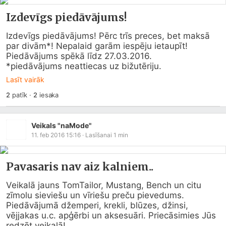
Izdevīgs piedāvājums!
Izdevīgs piedāvājums! Pērc trīs preces, bet maksā 
par divām*! Nepalaid garām iespēju ietaupīt! 
Piedāvājums spēkā līdz 27.03.2016.

*piedāvājums neattiecas uz bižutēriju.
Lasīt vairāk
2
patīk
·
2
iesaka
Veikals "naMode"
11. feb 2016 15:16
· Lasīšanai
1
min
Pavasaris nav aiz kalniem..
Veikalā jauns TomTailor, Mustang, Bench un citu 
zīmolu sieviešu un vīriešu preču pievedums. 
Piedāvājumā džemperi, krekli, blūzes, džinsi, 
vējjakas u.c. apģērbi un aksesuāri. Priecāsimies Jūs 
redzēt veikalā!