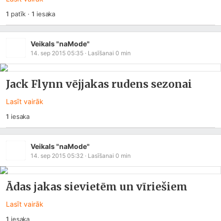
1
patīk
·
1
iesaka
Veikals "naMode"
14. sep 2015 05:35
· Lasīšanai
0
min
Jack Flynn vējjakas rudens sezonai
Lasīt vairāk
1
iesaka
Veikals "naMode"
14. sep 2015 05:32
· Lasīšanai
0
min
Ādas jakas sievietēm un vīriešiem
Lasīt vairāk
1
iesaka