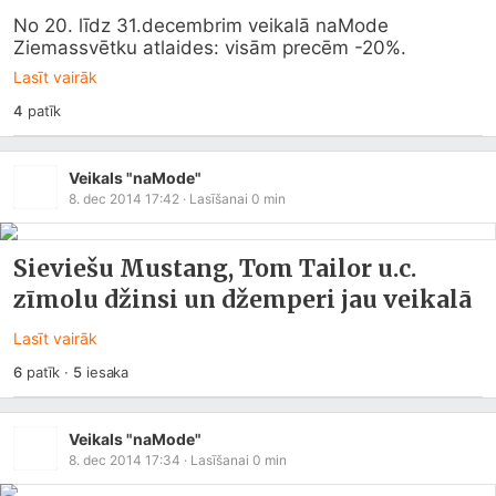
No 20. līdz 31.decembrim veikalā naMode 
Ziemassvētku atlaides: visām precēm -20%.
Lasīt vairāk
4
patīk
Veikals "naMode"
8. dec 2014 17:42
· Lasīšanai
0
min
Sieviešu Mustang, Tom Tailor u.c.
zīmolu džinsi un džemperi jau veikalā
Lasīt vairāk
6
patīk
·
5
iesaka
Veikals "naMode"
8. dec 2014 17:34
· Lasīšanai
0
min