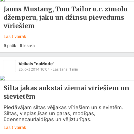
Jauns Mustang, Tom Tailor u.c. zīmolu
džemperu, jaku un džinsu pievedums
vīriešiem
Lasīt vairāk
9
patīk
·
9
iesaka
Veikals "naMode"
25. okt 2014 16:04
· Lasīšanai
1
min
Silta jakas aukstai ziemai vīriešiem un
sievietēm
Piedāvājam siltas vējjakas vīriešiem un sievietēm. 
Siltas, vieglas,īsas un garas, modīgas, 
ūdensnecaurlaidīgas un vējizturīgas.
Lasīt vairāk