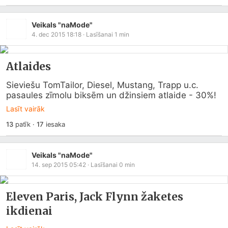
Veikals "naMode"
4. dec 2015 18:18
· Lasīšanai
1
min
Atlaides
Sieviešu TomTailor, Diesel, Mustang, Trapp u.c. 
pasaules zīmolu biksēm un džinsiem atlaide - 30%!
Lasīt vairāk
13
patīk
·
17
iesaka
Veikals "naMode"
14. sep 2015 05:42
· Lasīšanai
0
min
Eleven Paris, Jack Flynn žaketes
ikdienai