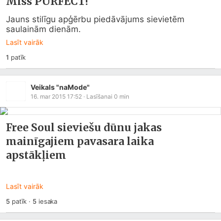
Miss PURFECT!
Jauns stilīgu apģērbu piedāvājums sievietēm 
saulainām dienām.
Lasīt vairāk
1
patīk
Veikals "naMode"
16. mar 2015 17:52
· Lasīšanai
0
min
Free Soul sieviešu dūnu jakas
mainīgajiem pavasara laika
apstākļiem
Lasīt vairāk
5
patīk
·
5
iesaka