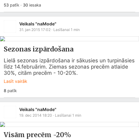
53
patīk
·
30
iesaka
Veikals "naMode"
31. jan 2015 17:02
· Lasīšanai
1
min
Sezonas izpārdošana
Lielā sezonas izpārdošana ir sākusies un turpināsies 
līdz 14.februārim. Ziemas sezonas precēm atlaide 
30%, citām precēm - 10-20%.
Lasīt vairāk
8
patīk
Veikals "naMode"
19. dec 2014 18:20
· Lasīšanai
1
min
Visām precēm -20%