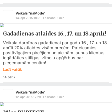
Veikals "naMode"
14. apr 2015 18:21
· Lasīšanai
1
min
Gadadienas atlaides 16., 17. un 18.aprīlī!
Veikala darbības gadadienai par godu 16., 17. un 18. 
aprīlī 20% atlaides visām precēm. Pateicamies 
pastāvīgajiem pircējiem un aicinām jaunus klientus 
iegādāties stilīgus  zīmolu apģērbus par 
pieņemamām cenām!
Lasīt vairāk
14
patīk
Veikals "naMode"
12. apr 2015 17:29
· Lasīšanai
1
min