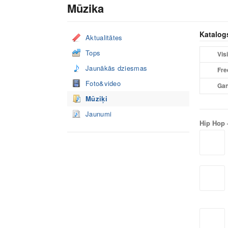
Mūzika
Katalog
Aktualitātes
Tops
Visi
Jaunākās dziesmas
Fre
Foto&video
Gan
Mūziķi
Jaunumi
Hip Hop