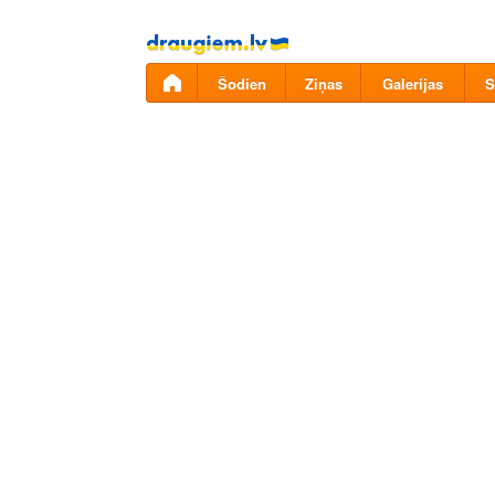
Pāriet
uz
saturu
Šodien
Ziņas
Galerijas
S