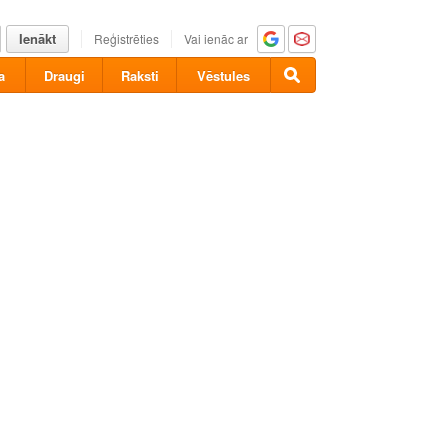
Ienākt
Reģistrēties
Vai ienāc ar
a
Draugi
Raksti
Vēstules