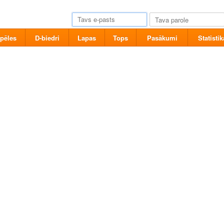
pēles
D-biedri
Lapas
Tops
Pasākumi
Statistik