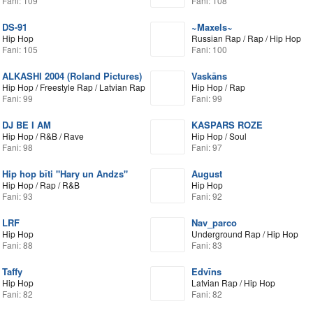
Fani: 109
Fani: 108
DS-91
~Maxels~
Hip Hop
Russian Rap / Rap / Hip Hop
Fani: 105
Fani: 100
ALKASHI 2004 (Roland Pictures)
Vaskāns
Hip Hop / Freestyle Rap / Latvian Rap
Hip Hop / Rap
Fani: 99
Fani: 99
DJ BE I AM
KASPARS ROZE
Hip Hop / R&B / Rave
Hip Hop / Soul
Fani: 98
Fani: 97
Hip hop bīti "Hary un Andzs"
August
Hip Hop / Rap / R&B
Hip Hop
Fani: 93
Fani: 92
LRF
Nav_parco
Hip Hop
Underground Rap / Hip Hop
Fani: 88
Fani: 83
Taffy
Edvīns
Hip Hop
Latvian Rap / Hip Hop
Fani: 82
Fani: 82