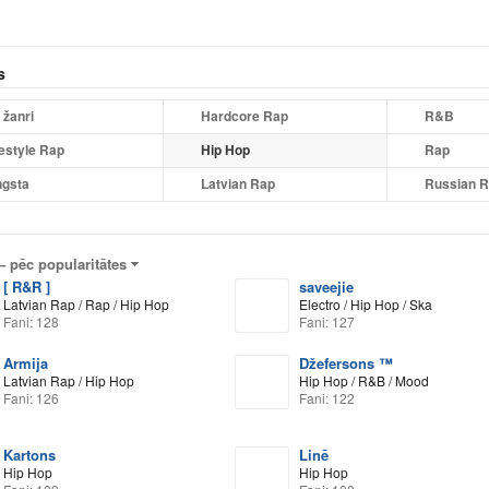
s
 žanri
Hardcore Rap
R&B
estyle Rap
Hip Hop
Rap
gsta
Latvian Rap
Russian 
 –
pēc popularitātes
[ R&R ]
saveejie
Latvian Rap / Rap / Hip Hop
Electro / Hip Hop / Ska
Fani: 128
Fani: 127
Armija
Džefersons ™
Latvian Rap / Hip Hop
Hip Hop / R&B / Mood
Fani: 126
Fani: 122
Kartons
Linē
Hip Hop
Hip Hop