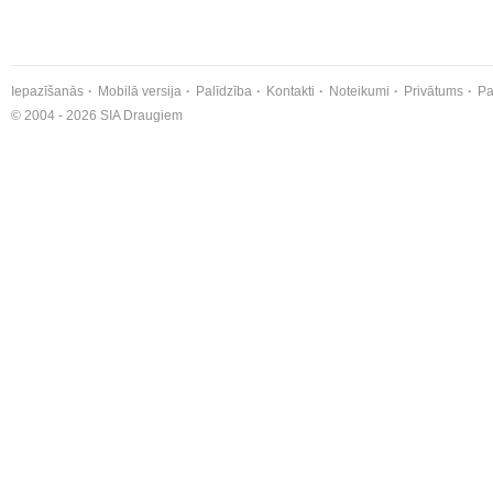
Iepazīšanās
Mobilā versija
Palīdzība
Kontakti
Noteikumi
Privātums
Pa
© 2004 - 2026 SIA Draugiem