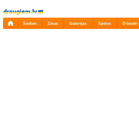
Pāriet
uz
saturu
Šodien
Ziņas
Galerijas
Spēles
D-biedri