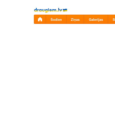
Pāriet
uz
saturu
Šodien
Ziņas
Galerijas
S