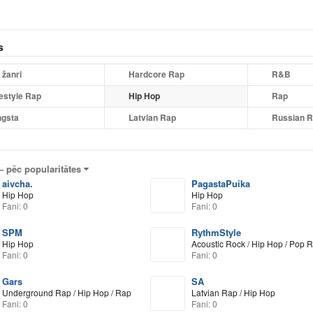
s
 žanri
Hardcore Rap
R&B
estyle Rap
Hip Hop
Rap
gsta
Latvian Rap
Russian 
 –
pēc popularitātes
aivcha.
PagastaPuika
Hip Hop
Hip Hop
Fani: 0
Fani: 0
SPM
RythmStyle
Hip Hop
Acoustic Rock / Hip Hop / Pop 
Fani: 0
Fani: 0
Gars
SA
Underground Rap / Hip Hop / Rap
Latvian Rap / Hip Hop
Fani: 0
Fani: 0