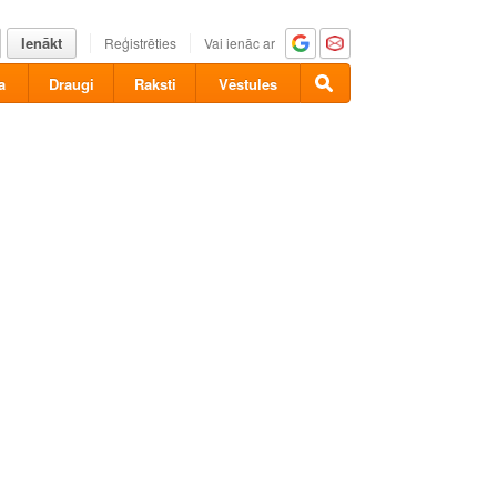
Ienākt
Reģistrēties
Vai ienāc ar
a
Draugi
Raksti
Vēstules