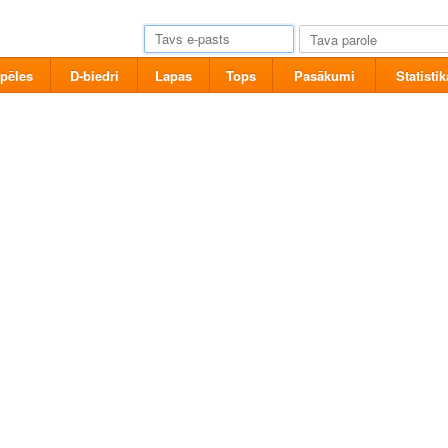
pēles
D-biedri
Lapas
Tops
Pasākumi
Statistik