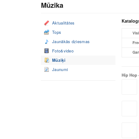
Mūzika
Katalog
Aktualitātes
Tops
Visi
Jaunākās dziesmas
Fre
Foto&video
Gan
Mūziķi
Jaunumi
Hip Hop