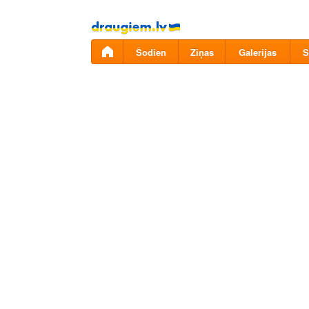
Pāriet
uz
saturu
Šodien
Ziņas
Galerijas
S