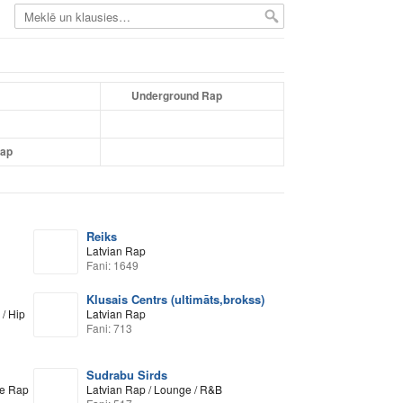
Underground Rap
Rap
Reiks
Latvian Rap
Fani: 1649
Klusais Centrs (ultimāts,brokss)
/ Hip
Latvian Rap
Fani: 713
Sudrabu Sirds
re Rap
Latvian Rap / Lounge / R&B