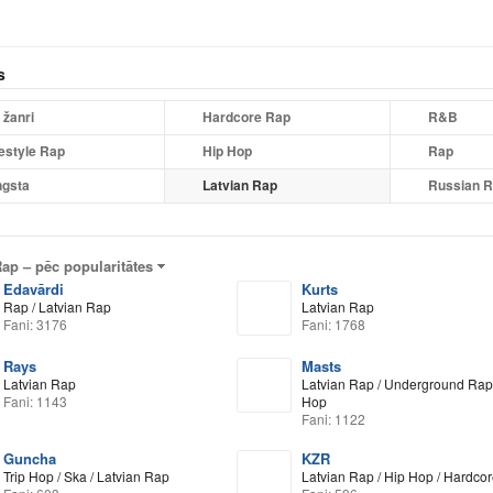
s
 žanri
Hardcore Rap
R&B
estyle Rap
Hip Hop
Rap
gsta
Latvian Rap
Russian 
Rap –
pēc popularitātes
Edavārdi
Kurts
Rap / Latvian Rap
Latvian Rap
Fani: 3176
Fani: 1768
Rays
Masts
Latvian Rap
Latvian Rap / Underground Rap 
Fani: 1143
Hop
Fani: 1122
Guncha
KZR
Trip Hop / Ska / Latvian Rap
Latvian Rap / Hip Hop / Hardco