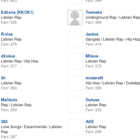
Fani: 603
Fani: 596
Edžons (KK/2K1)
Tremeks
Latvian Rap
Underground Rap / Latvian Rap
Fani: 505
Fani: 489
R-viss
Jarāns
Latvian Rap
Gangsta / Latvian Rap / Hip Ho
Fani: 475
Fani: 474
džošua
Mītava
Latvian Rap / Hip Hop
Latvian Rap
Fani: 377
Fani: 372
4ii
mistersN
Latvian Rap
Hip Hop / Latvian Rap / Dubste
Fani: 363
Fani: 359
Melikols
Gutuss
Rap / Latvian Rap
Latvian Rap
Fani: 350
Fani: 333
383
AKE
Love Songs / Experimental / Latvian
Latvian Rap
Rap
Fani: 296
Fani: 297