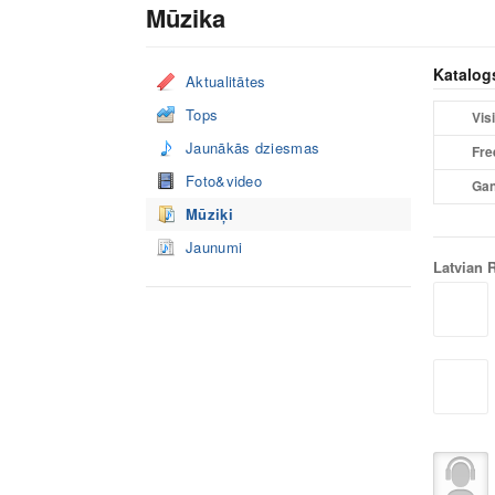
Mūzika
Katalog
Aktualitātes
Tops
Visi
Jaunākās dziesmas
Fre
Foto&video
Gan
Mūziķi
Jaunumi
Latvian 