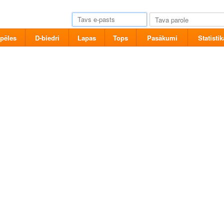
pēles
D-biedri
Lapas
Tops
Pasākumi
Statistik