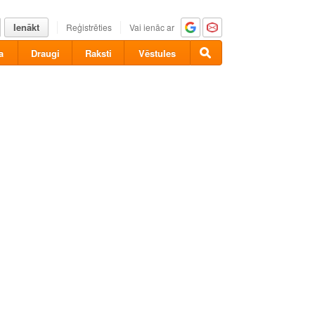
Ienākt
Reģistrēties
Vai ienāc ar
a
Draugi
Raksti
Vēstules