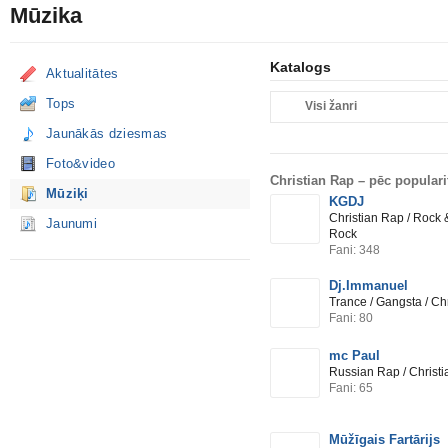
Mūzika
Katalogs
Aktualitātes
Tops
Visi žanri
Jaunākās dziesmas
Foto&video
Christian Rap –
pēc populari
Mūziķi
KGDJ
Christian Rap / Rock &
Jaunumi
Rock
Fani: 348
Dj.Immanuel
Trance / Gangsta / Ch
Fani: 80
mc Paul
Russian Rap / Christi
Fani: 65
Mūžīgais Fartārijs