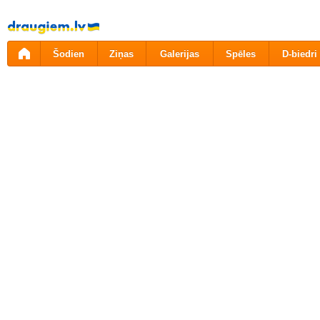
Pāriet
uz
saturu
Šodien
Ziņas
Galerijas
Spēles
D-biedri