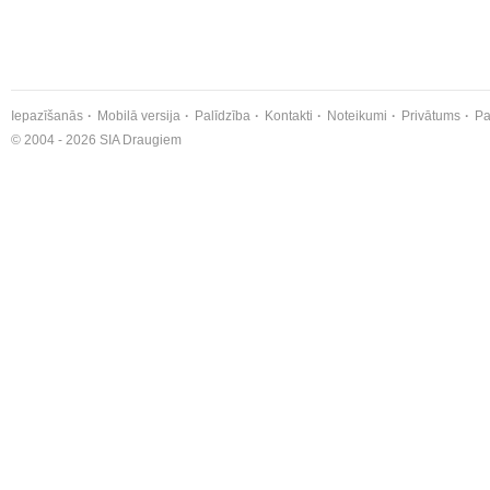
Iepazīšanās
Mobilā versija
Palīdzība
Kontakti
Noteikumi
Privātums
Pa
© 2004 - 2026 SIA Draugiem