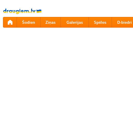
Pāriet
uz
saturu
Šodien
Ziņas
Galerijas
Spēles
D-biedri