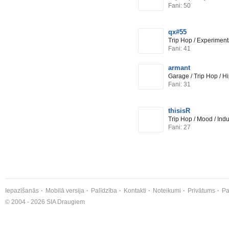
Fani: 50
qx#55
Trip Hop / Experiment
Fani: 41
armant
Garage / Trip Hop / H
Fani: 31
thisisR
Trip Hop / Mood / Indu
Fani: 27
Iepazīšanās
Mobilā versija
Palīdzība
Kontakti
Noteikumi
Privātums
Pa
© 2004 - 2026 SIA Draugiem