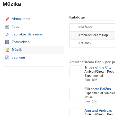
Mūzika
Katalogs
Aktualitātes
Tops
Visi žanri
Jaunākās dziesmas
Ambient/Dream Pop
Foto&video
Art Rock
Mūziķi
Jaunumi
Ambient/Dream Pop –
pēc po
Tribes of the City
Ambient/Dream Pop / B
Experimental
Fani: 895
Elizabete Balčus
Experimental / Ambie
Noise
Fani: 150
Ann and Andreas
Ambient/Dream Pop / I