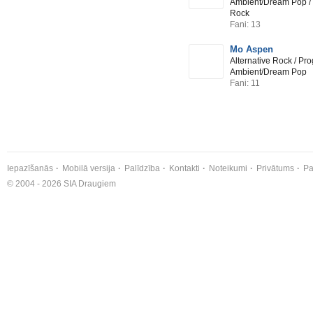
Ambient/Dream Pop / 
Rock
Fani: 13
Mo Aspen
Alternative Rock / Pr
Ambient/Dream Pop
Fani: 11
Iepazīšanās
Mobilā versija
Palīdzība
Kontakti
Noteikumi
Privātums
Pa
© 2004 - 2026 SIA Draugiem