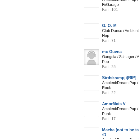
Fi/Garage
Fani: 101
G. O. M
Club Dance / Ambient
Hop
Fani: 71
mc Guvna
Gangsta / Schlager /
Pop
Fani: 25
Sirdskrampji[RIP]
Ambient/Dream Pop /
Rock
Fani: 22
Amorālais V
Ambient/Dream Pop / 
Punk
Fani: 17
Macha (not to be ta
:D