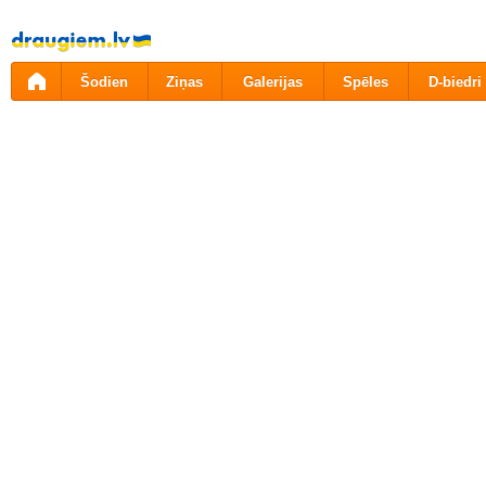
Pāriet
uz
saturu
Šodien
Ziņas
Galerijas
Spēles
D-biedri