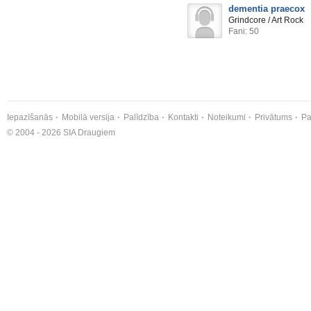
dementia praecox
Grindcore / Art Rock
Fani: 50
Iepazīšanās
Mobilā versija
Palīdzība
Kontakti
Noteikumi
Privātums
Pa
© 2004 - 2026 SIA Draugiem