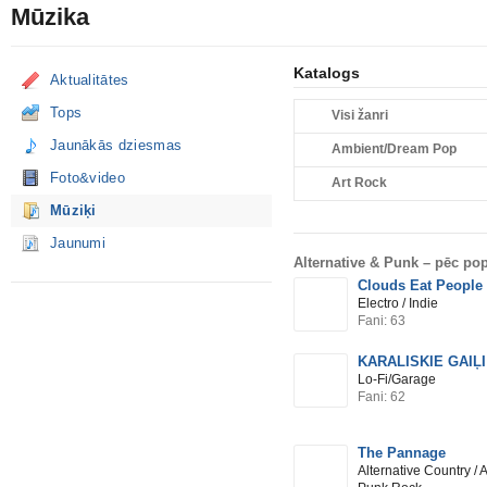
Mūzika
Katalogs
Aktualitātes
Tops
Visi žanri
Jaunākās dziesmas
Ambient/Dream Pop
Foto&video
Art Rock
Mūziķi
Jaunumi
Alternative & Punk –
pēc pop
Clouds Eat People
Electro / Indie
Fani: 63
KARALISKIE GAIĻI
Lo-Fi/Garage
Fani: 62
The Pannage
Alternative Country / 