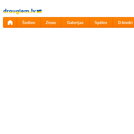
Pāriet
uz
saturu
Šodien
Ziņas
Galerijas
Spēles
D-biedri