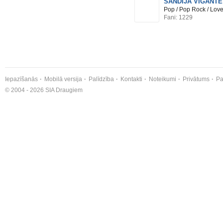
SANDIJA VĪGANTE
Pop / Pop Rock / Lov
Fani: 1229
Iepazīšanās
Mobilā versija
Palīdzība
Kontakti
Noteikumi
Privātums
Pa
© 2004 - 2026 SIA Draugiem