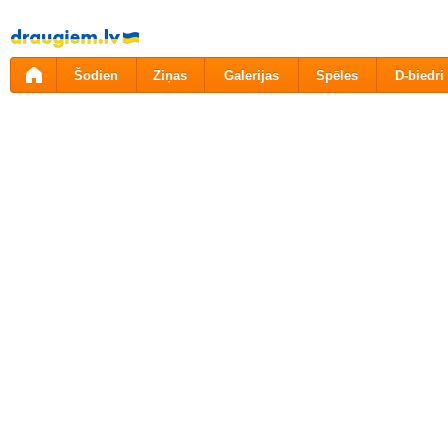
Pāriet
uz
saturu
Šodien
Ziņas
Galerijas
Spēles
D-biedri