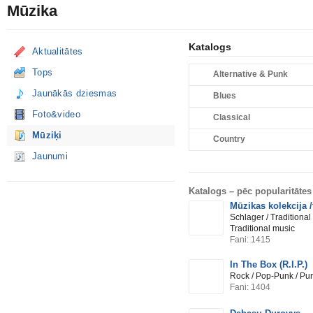
Mūzika
Katalogs
Aktualitātes
Tops
Alternative & Punk
Jaunākās dziesmas
Blues
Foto&video
Classical
Mūziķi
Country
Jaunumi
Katalogs –
pēc popularitātes
Mūzikas kolekcija /
Schlager / Traditional
Traditional music
Fani: 1415
In The Box (R.I.P.)
Rock / Pop-Punk / Pu
Fani: 1404