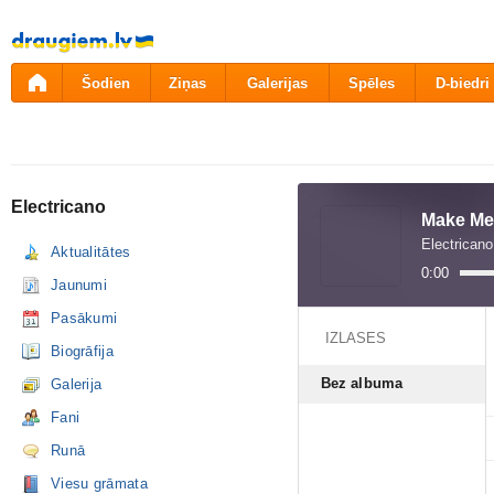
Pāriet
uz
saturu
Šodien
Ziņas
Galerijas
Spēles
D-biedri
Electricano
Make Me 
Electricano
Aktualitātes
0:00
Jaunumi
Pasākumi
IZLASES
Biogrāfija
Bez albuma
Galerija
Fani
Runā
Viesu grāmata