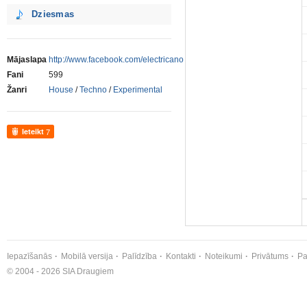
Dziesmas
Mājaslapa
http://www.facebook.com/electricano
Fani
599
Žanri
House
/
Techno
/
Experimental
Ieteikt
7
Iepazīšanās
Mobilā versija
Palīdzība
Kontakti
Noteikumi
Privātums
Pa
© 2004 - 2026 SIA Draugiem