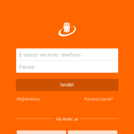
E-pasts vai mob. telefons
Parole
Ienākt
Reģistrēties
Aizmirsi paroli?
Vai ienāc ar