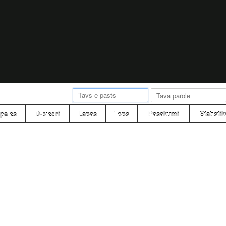
pēles
D-biedri
Lapas
Tops
Pasākumi
Statistik