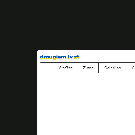
Pāriet
uz
saturu
Šodien
Ziņas
Galerijas
S