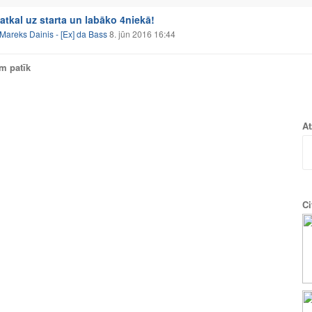
atkal uz starta un labāko 4niekā!
Mareks Dainis - [Ex] da Bass
8. jūn 2016 16:44
am patīk
At
Ci