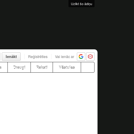
Uzlikt šo ādiņu
Ienākt
Reģistrēties
Vai ienāc ar
a
Draugi
Raksti
Vēstules