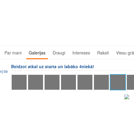
Par mani
Galerijas
Draugi
Intereses
Raksti
Viesu gr
Beidzot atkal uz starta un labāko 4niekā!