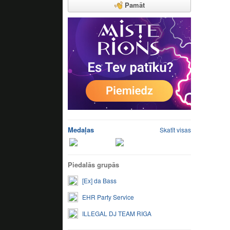
Pamāt
Medaļas
Skatīt visas
Piedalās grupās
[Ex] da Bass
EHR Party Service
ILLEGAL DJ TEAM RIGA