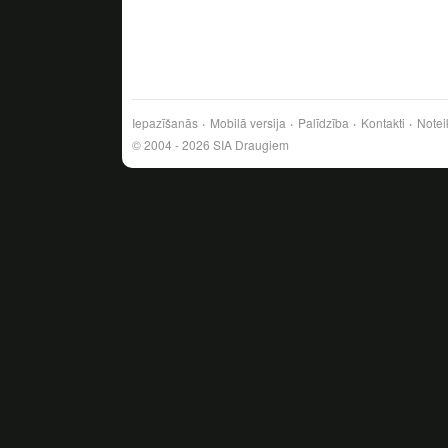
Iepazīšanās
Mobilā versija
Palīdzība
Kontakti
Notei
© 2004 - 2026 SIA Draugiem