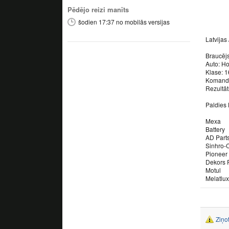
Pēdējo reizi manīts
šodien 17:37 no mobilās versijas
Latvijas
Braucējs
Auto: Ho
Klase: 
Komanda
Rezultāts
Paldies l
Mexa
Battery
AD Part
Sinhro-
Pioneer
Dekors
Motul
Melatlux
Ziņo