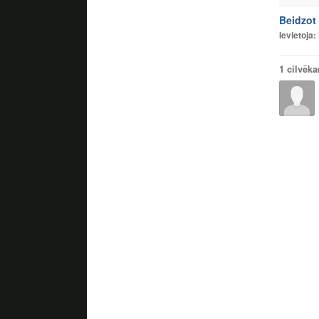
Beidzot 
Ievietoja:
1 cilvēk