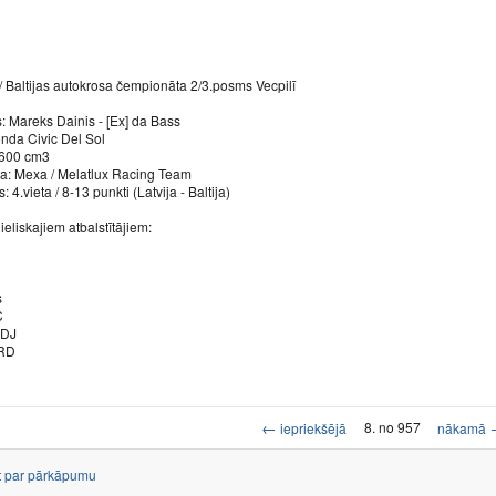
 / Baltijas autokrosa čempionāta 2/3.posms Vecpilī
: Mareks Dainis - [Ex] da Bass
nda Civic Del Sol
1600 cm3
: Mexa / Melatlux Racing Team
: 4.vieta / 8-13 punkti (Latvija - Baltija)
ieliskajiem atbalstītājiem:
s
C
 DJ
 RD
←
8. no 957
iepriekšējā
nākamā
t par pārkāpumu