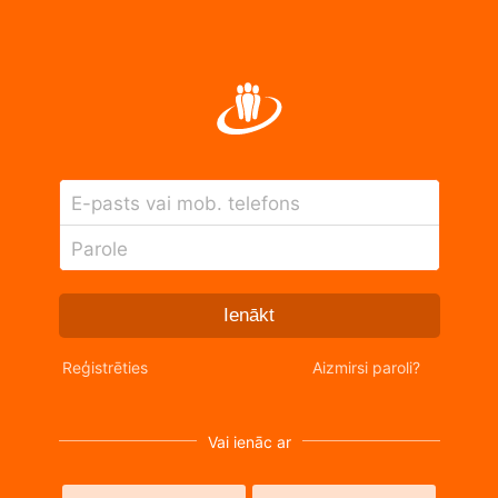
E-pasts vai mob. telefons
Parole
Ienākt
Reģistrēties
Aizmirsi paroli?
Vai ienāc ar