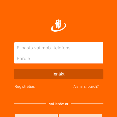
E-pasts vai mob. telefons
Parole
Ienākt
Reģistrēties
Aizmirsi paroli?
Vai ienāc ar