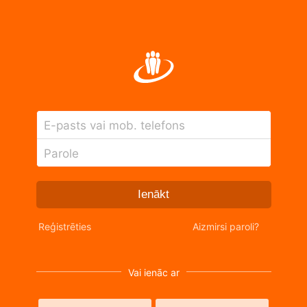
E-pasts vai mob. telefons
Parole
Ienākt
Reģistrēties
Aizmirsi paroli?
Vai ienāc ar