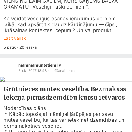
VIENS NO LAIMĪGAJIEM, KURŠ SAŅEMS BALVĀ 
GRĀMATU "Veselīgi našķi bērniem". 

Kā veidot veselīgus ēšanas ieradumus bērniem 
laikā, kad apkārt tik daudz kārdinājumu — čipsi,

 krāsainas konfektes, cepumi? Un vai produkti,...
Lasīt vairāk
5
patīk
·
20
iesaka
mammamuntetiem.lv
2. okt 2017 18:43
· Lasīšanai
1
min
Grūtnieces mutes veselība. Bezmaksas
lekcija pirmsdzemdību kursu ietvaros
Nodarbības plāns

 * Kāpēc topošajai māmiņai jārūpējas par savu 
mutes veselību, kā tas var ietekmēt dzemdības un 
bērna nākotnes veselību

 * Piemērotākais laiks zobu labošanai grūtniecības 