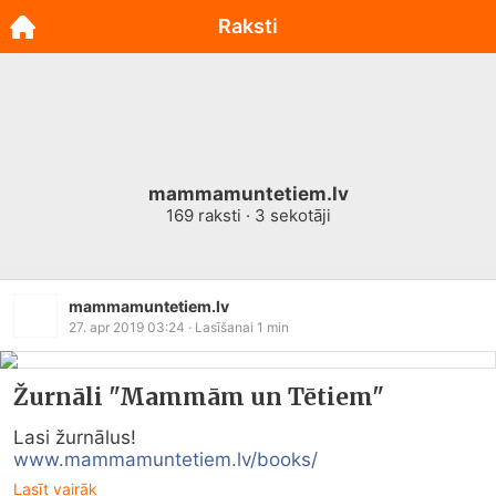
Raksti
mammamuntetiem.lv
169
raksti ·
3
sekotāji
mammamuntetiem.lv
27. apr 2019 03:24
· Lasīšanai
1
min
Žurnāli "Mammām un Tētiem"
www.mammamuntetiem.lv/books/
Lasīt vairāk