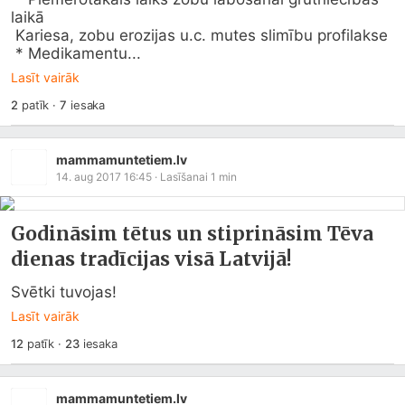
laikā

 Kariesa, zobu erozijas u.c. mutes slimību profilakse

 * Medikamentu...
Lasīt vairāk
2
patīk
·
7
iesaka
mammamuntetiem.lv
14. aug 2017 16:45
· Lasīšanai
1
min
Godināsim tētus un stiprināsim Tēva
dienas tradīcijas visā Latvijā!
Svētki tuvojas!
Lasīt vairāk
12
patīk
·
23
iesaka
mammamuntetiem.lv