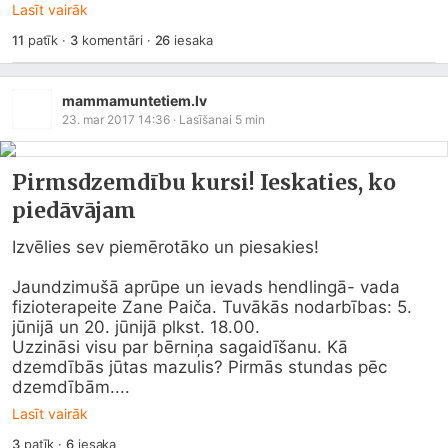
Lasīt vairāk
11
patīk
·
3
komentāri
·
26
iesaka
mammamuntetiem.lv
23. mar 2017 14:36
· Lasīšanai
5
min
Pirmsdzemdību kursi! Ieskaties, ko
piedāvājam
Izvēlies sev piemērotāko un piesakies!

Jaundzimušā aprūpe un ievads hendlingā- vada 
fizioterapeite Zane Paiča. Tuvākās nodarbības: 5. 
jūnijā un 20. jūnijā plkst. 18.00.

Uzzināsi visu par bērniņa sagaidīšanu. Kā 
dzemdībās jūtas mazulis? Pirmās stundas pēc 
dzemdībām....
Lasīt vairāk
3
patīk
·
6
iesaka