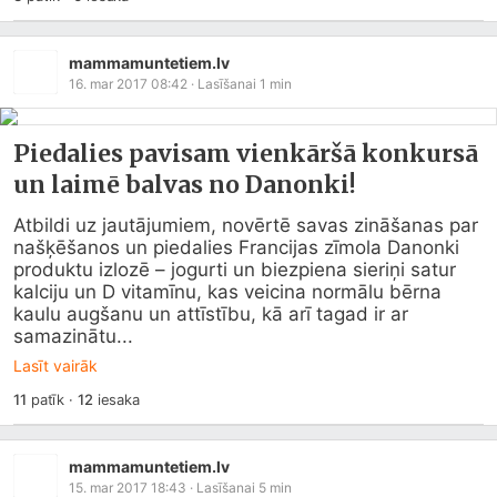
mammamuntetiem.lv
16. mar 2017 08:42
· Lasīšanai
1
min
Piedalies pavisam vienkāršā konkursā
un laimē balvas no Danonki!
Atbildi uz jautājumiem, novērtē savas zināšanas par 
našķēšanos un piedalies Francijas zīmola Danonki 
produktu izlozē – jogurti un biezpiena sieriņi satur 
kalciju un D vitamīnu, kas veicina normālu bērna 
kaulu augšanu un attīstību, kā arī tagad ir ar 
samazinātu...
Lasīt vairāk
11
patīk
·
12
iesaka
mammamuntetiem.lv
15. mar 2017 18:43
· Lasīšanai
5
min