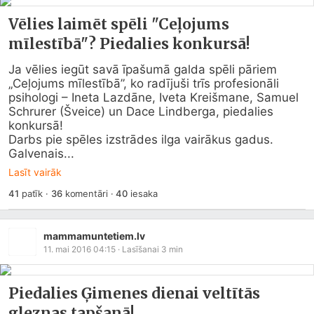
Vēlies laimēt spēli "Ceļojums
mīlestībā"? Piedalies konkursā!
Ja vēlies iegūt savā īpašumā galda spēli pāriem 
„Ceļojums mīlestībā”, ko radījuši trīs profesionāli 
psihologi – Ineta Lazdāne, Iveta Kreišmane, Samuel 
Schrurer (Šveice) un Dace Lindberga, piedalies 
konkursā! 

Darbs pie spēles izstrādes ilga vairākus gadus. 
Galvenais...
Lasīt vairāk
41
patīk
·
36
komentāri
·
40
iesaka
mammamuntetiem.lv
11. mai 2016 04:15
· Lasīšanai
3
min
Piedalies Ģimenes dienai veltītās
gleznas tapšanā!