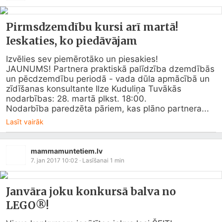
Pirmsdzemdību kursi arī martā!
Ieskaties, ko piedāvājam
Izvēlies sev piemērotāko un piesakies!

JAUNUMS! Partnera praktiskā palīdzība dzemdībās 
un pēcdzemdību periodā - vada dūla apmācībā un 
zīdīšanas konsultante Ilze Kuduliņa Tuvākās 
nodarbības: 28. martā plkst. 18:00.

Nodarbība paredzēta pāriem, kas plāno partnera...
Lasīt vairāk
mammamuntetiem.lv
7. jan 2017 10:02
· Lasīšanai
1
min
Janvāra joku konkursā balva no
LEGO®!