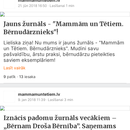
mammamuntetiem.lv
21. jūn 2018 16:50
· Lasīšanai
1
min
Jauns žurnāls - "Mammām un Tētiem.
Bērnudārznieks"!
Lieliska ziņa! Nu mums ir jauns žurnāls - "Mammām 
un Tētiem. Bērnudārznieks". Mudini savu 
pašvaldību, ārstu praksi, bērnudārzu pieteikties 
saviem eksemplāriem!
Lasīt vairāk
9
patīk
·
13
iesaka
mammamuntetiem.lv
9. jan 2018 11:39
· Lasīšanai
3
min
Iznācis padomu žurnāls vecākiem –
„Bērnam Droša Bērnība”. Saņemams