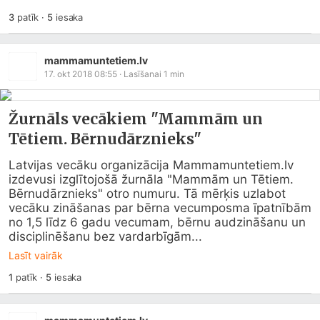
3
patīk
·
5
iesaka
mammamuntetiem.lv
17. okt 2018 08:55
· Lasīšanai
1
min
Žurnāls vecākiem "Mammām un
Tētiem. Bērnudārznieks"
Latvijas vecāku organizācija 
Mammamuntetiem.lv
izdevusi izglītojošā žurnāla "Mammām un Tētiem. 
Bērnudārznieks" otro numuru. Tā mērķis uzlabot 
vecāku zināšanas par bērna vecumposma īpatnībām 
no 1,5 līdz 6 gadu vecumam, bērnu audzināšanu un 
disciplinēšanu bez vardarbīgām...
Lasīt vairāk
1
patīk
·
5
iesaka