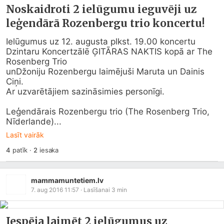
Noskaidroti 2 ielūgumu ieguvēji uz
leģendārā Rozenbergu trio koncertu!
Ielūgumus uz 12. augusta plkst. 19.00 koncertu 
Dzintaru Koncertzālē ĢITĀRAS NAKTIS kopā ar The 
Rosenberg Trio

unDžoniju Rozenbergu laimējuši Maruta un Dainis 
Ciņi.

Ar uzvarētājiem sazināsimies personīgi. 

Leģendārais Rozenbergu trio (The Rosenberg Trio, 
Nīderlande)...
Lasīt vairāk
4
patīk
·
2
iesaka
mammamuntetiem.lv
7. aug 2016 11:57
· Lasīšanai
3
min
Iespēja laimēt 2 ielūgumus uz