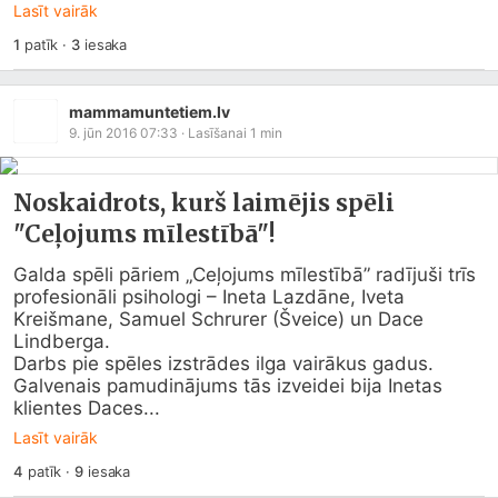
Lasīt vairāk
1
patīk
·
3
iesaka
mammamuntetiem.lv
9. jūn 2016 07:33
· Lasīšanai
1
min
Noskaidrots, kurš laimējis spēli
"Ceļojums mīlestībā"!
Galda spēli pāriem „Ceļojums mīlestībā” radījuši trīs 
profesionāli psihologi – Ineta Lazdāne, Iveta 
Kreišmane, Samuel Schrurer (Šveice) un Dace 
Lindberga.

Darbs pie spēles izstrādes ilga vairākus gadus. 
Galvenais pamudinājums tās izveidei bija Inetas 
klientes Daces...
Lasīt vairāk
4
patīk
·
9
iesaka