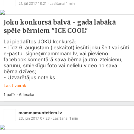
21. jūl 2017 18:21
· Lasīšanai
1
min
Joku konkursā balvā - gada labākā
spēle bērniem "ICE COOL"
Lai piedalītos JOKU konkursā:

- Līdz 6. augustam (ieskaitot) iesūti joku šeit vai sūti 
e-pastu: signe@
mammmam.lv
, vai pievieno 
facebook komentārā sava bērna jautro izteicienu, 
sarunu, smieklīgu foto vai nelielu video no sava 
bērna dzīves;

- Uzvarētājus noteiks...
Lasīt vairāk
1
patīk
·
6
iesaka
mammamuntetiem.lv
23. jūn 2017 07:23
· Lasīšanai
1
min