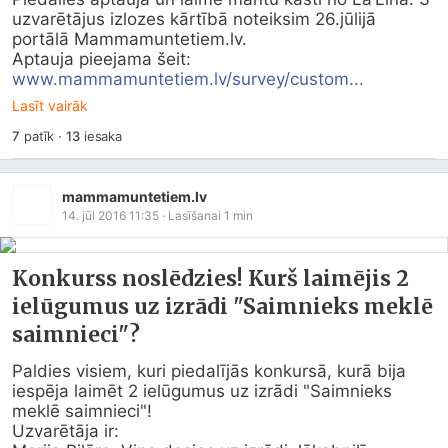
uzvarētājus izlozes kārtībā noteiksim 26.jūlijā 
portālā 
Mammamuntetiem.lv
. 

Aptauja pieejama šeit: 
www.mammamuntetiem.lv/survey/custom...
Lasīt vairāk
7
patīk
·
13
iesaka
mammamuntetiem.lv
14. jūl 2016 11:35
· Lasīšanai
1
min
Konkurss noslēdzies! Kurš laimējis 2
ielūgumus uz izrādi "Saimnieks meklē
saimnieci"?
Paldies visiem, kuri piedalījās konkursā, kurā bija 
iespēja laimēt 2 ielūgumus uz izrādi "Saimnieks 
meklē saimnieci"!

Uzvarētāja ir:
