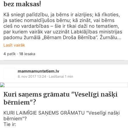
bez maksas!
Kā sniegt palīdzību, ja bērns ir aizrijies; kā rīkoties, 
ja satiec nomaldījušos bērnu; kā zināt, vai bērns 
cieš no vardarbības – šie ir tikai daži no tematiem, 
par kuriem vairāk var uzzināt Labklājības ministrijas 
padomu žurnālā „Bērnam Droša Bērnība”. Žurnālu...
Lasīt vairāk
4
patīk
·
18
iesaka
mammamuntetiem.lv
8. nov 2017 13:24
· Lasīšanai
1
min
Kuri saņems grāmatu "Veselīgi našķi
bērniem"?
KURI LAIMĪGIE SAŅEMS GRĀMATU "Veselīgi našķi 
bērniem"?

Tie ir:
