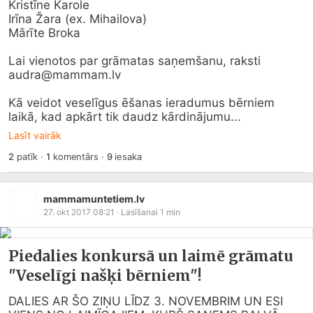
Kristīne Karole

Irīna Žara (ex. Mihailova)

Mārīte Broka

Lai vienotos par grāmatas saņemšanu, raksti 
audra@
mammam.lv
Kā veidot veselīgus ēšanas ieradumus bērniem 
laikā, kad apkārt tik daudz kārdinājumu...
Lasīt vairāk
2
patīk
·
1
komentārs
·
9
iesaka
mammamuntetiem.lv
27. okt 2017 08:21
· Lasīšanai
1
min
Piedalies konkursā un laimē grāmatu
"Veselīgi našķi bērniem"!
DALIES AR ŠO ZIŅU LĪDZ 3. NOVEMBRIM UN ESI 