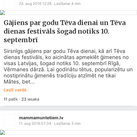
24. aug 2016 12:28
· Lasīšanai
4
min
Gājiens par godu Tēva dienai un Tēva
dienas festivāls šogad notiks 10.
septembrī
Sirsnīgs gājiens par godu Tēva dienai, kā arī Tēva 
dienas festivāls, ko aicinātas apmeklēt ģimenes no 
visas Latvijas, šogad notiks 10. septembrī Rīgā, 
Vērmanes dārzā. Lai godinātu tētus, popularizētu un 
nostiprinātu ģimenēs tradīciju atzīmēt ne tikai 
Mātes, bet...
Lasīt vairāk
11
patīk
·
23
iesaka
mammamuntetiem.lv
11. aug 2016 07:34
· Lasīšanai
3
min