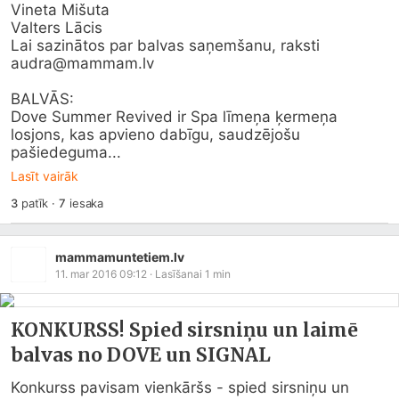
Vineta Mišuta

Valters Lācis

Lai sazinātos par balvas saņemšanu, raksti 
audra@
mammam.lv
BALVĀS:

Dove Summer Revived ir Spa līmeņa ķermeņa 
losjons, kas apvieno dabīgu, saudzējošu 
pašiedeguma...
Lasīt vairāk
3
patīk
·
7
iesaka
mammamuntetiem.lv
11. mar 2016 09:12
· Lasīšanai
1
min
KONKURSS! Spied sirsniņu un laimē
balvas no DOVE un SIGNAL
Konkurss pavisam vienkāršs - spied sirsniņu un 