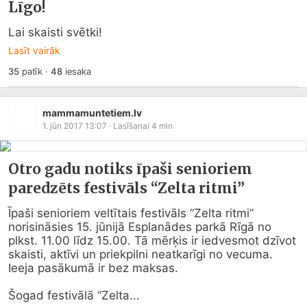
Līgo!
Lai skaisti svētki!
Lasīt vairāk
35
patīk
·
48
iesaka
mammamuntetiem.lv
1. jūn 2017 13:07
· Lasīšanai
4
min
Otro gadu notiks īpaši senioriem
paredzēts festivāls “Zelta ritmi”
Īpaši senioriem veltītais festivāls “Zelta ritmi” 
norisināsies 15. jūnijā Esplanādes parkā Rīgā no 
plkst. 11.00 līdz 15.00. Tā mērķis ir iedvesmot dzīvot 
skaisti, aktīvi un priekpilni neatkarīgi no vecuma. 
Ieeja pasākumā ir bez maksas.

Šogad festivālā “Zelta...