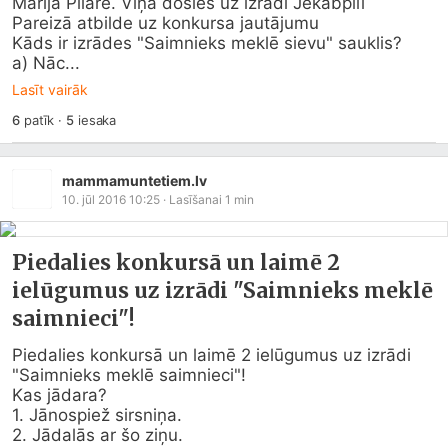
Marija Pilāre. Viņa dosies uz izrādi Jēkabpilī

Pareizā atbilde uz konkursa jautājumu

Kāds ir izrādes "Saimnieks meklē sievu" sauklis?

a) Nāc...
Lasīt vairāk
6
patīk
·
5
iesaka
mammamuntetiem.lv
10. jūl 2016 10:25
· Lasīšanai
1
min
Piedalies konkursā un laimē 2
ielūgumus uz izrādi "Saimnieks meklē
saimnieci"!
Piedalies konkursā un laimē 2 ielūgumus uz izrādi 
"Saimnieks meklē saimnieci"!

Kas jādara?

1. Jānospiež sirsniņa.

2. Jādalās ar šo ziņu.
