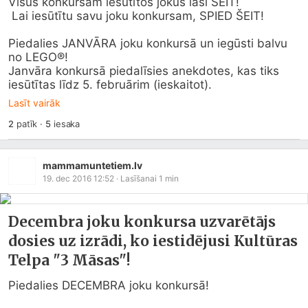
Visus konkursam iesūtītos jokus lasi ŠEIT!

 Lai iesūtītu savu joku konkursam, SPIED ŠEIT!

Piedalies JANVĀRA joku konkursā un iegūsti balvu 
no LEGO®!

Janvāra konkursā piedalīsies anekdotes, kas tiks 
iesūtītas līdz 5. februārim (ieskaitot).
Lasīt vairāk
2
patīk
·
5
iesaka
mammamuntetiem.lv
19. dec 2016 12:52
· Lasīšanai
1
min
Decembra joku konkursa uzvarētājs
dosies uz izrādi, ko iestidējusi Kultūras
Telpa "3 Māsas"!
Piedalies DECEMBRA joku konkursā!
