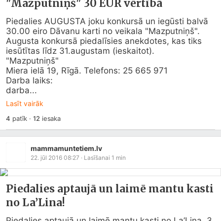
"Mazputniņš" 30 EUR vērtībā
Piedalies AUGUSTA joku konkursā un iegūsti balvā 
30.00 eiro Dāvanu karti no veikala "Mazputniņš".

Augusta konkursā piedalīsies anekdotes, kas tiks 
iesūtītas līdz 31.augustam (ieskaitot).

"Mazputniņš" 

Miera ielā 19, Rīgā. Telefons: 25 665 971

Darba laiks:

darba...
Lasīt vairāk
4
patīk
·
12
iesaka
mammamuntetiem.lv
22. jūl 2016 08:27
· Lasīšanai
1
min
Piedalies aptaujā un laimē mantu kasti
no La’Lina!
Piedalies aptaujā un laimē mantu kasti no La’Lina. 3 