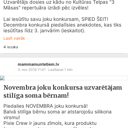
Uzvarētājs dosies uz kādu no Kultūras Telpas "3 
Māsas" repertuāra izrādi pēc izvēles!

Lai iesūtītu savu joku konkursam, SPIED ŠEIT!

Decembra konkursā piedalīsies anekdotes, kas tiks 
iesūtītas līdz 3. janvārim (ieskaitot).
Lasīt vairāk
4
iesaka
mammamuntetiem.lv
3. nov 2016 11:01
· Lasīšanai
1
min
Novembra joku konkursa uzvarētājam
stilīga soma bērnam!
Piedalies NOVEMBRA joku konkursā!

Balvā stilīga bērnu soma ar atstarojošu silikona 
virsmu! 

Pixie Crew ir jauns zīmols, kura produktu 