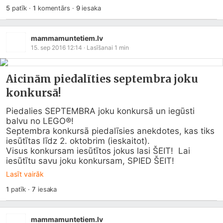
5
patīk
·
1
komentārs
·
9
iesaka
mammamuntetiem.lv
15. sep 2016 12:14
· Lasīšanai
1
min
Aicinām piedalīties septembra joku
konkursā!
Piedalies SEPTEMBRA joku konkursā un iegūsti 
balvu no LEGO®!

Septembra konkursā piedalīsies anekdotes, kas tiks 
iesūtītas līdz 2. oktobrim (ieskaitot).

Visus konkursam iesūtītos jokus lasi ŠEIT!  Lai 
iesūtītu savu joku konkursam, SPIED ŠEIT!
Lasīt vairāk
1
patīk
·
7
iesaka
mammamuntetiem.lv