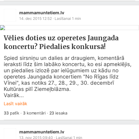
mammamuntetiem.lv
14. dec 2015 12:52
· Lasīšanai
1
min
Vēlies doties uz operetes Jaungada
koncertu? Piedalies konkursā!
Spied sirsniņu un dalies ar draugiem, komentārā 
ieraksti līdz šim labāko koncertu, ko esi apmeklējis, 
un piedalies izlozē par ielūgumiem uz kādu no 
operetes Jaungada koncertiem "No Rīgas līdz 
Vīnei", kas notiks 27., 28., 29., 30. decembrī 
Kultūras pilī Ziemeļblāzma.

Vairāk...
Lasīt vairāk
33
patīk
·
3
komentāri
·
23
iesaka
mammamuntetiem.lv
13. nov 2015 09:40
· Lasīšanai
1
min