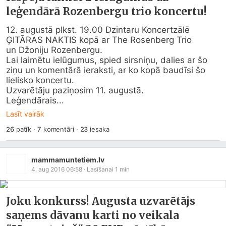
leģendārā Rozenbergu trio koncertu!
12. augustā plkst. 19.00 Dzintaru Koncertzālē 
ĢITĀRAS NAKTIS kopā ar The Rosenberg Trio

un Džoniju Rozenbergu.

Lai laimētu ielūgumus, spied sirsniņu, dalies ar šo 
ziņu un komentārā ieraksti, ar ko kopā baudīsi šo 
lielisko koncertu.

Uzvarētāju paziņosim 11. augustā. 

Leģendārais...
Lasīt vairāk
26
patīk
·
7
komentāri
·
23
iesaka
mammamuntetiem.lv
4. aug 2016 06:58
· Lasīšanai
1
min
Joku konkurss! Augusta uzvarētājs
saņems dāvanu karti no veikala