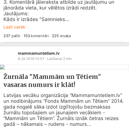
3. Komentārā jāieraksta atbilde uz jautājumu un 
jānorāda vieta, kur vēlētos izrādi redzēt.

Jautājums:

Kāds ir izrādes "Saimnieks...
Lasīt vairāk
237
patīk
·
153
komentāri
·
225
iesaka
mammamuntetiem.lv
8. jūl 2016 10:07
· Lasīšanai
2
min
Žurnāla "Mammām un Tētiem"
vasaras numurs ir klāt!
Latvijas vecāku organizācija “
Mammamuntetiem.lv
” 
un nodibinājums “Fonds Mammām un Tētiem” 2014. 
gada nogalē sāka izdot izglītojošu bezmaksas 
žurnālu topošajiem un jaunajiem vecākiem - 
“Mammām un Tētiem”. Žurnāls iznāk četras reizes 
gadā – nākamais – rudens - numurs...