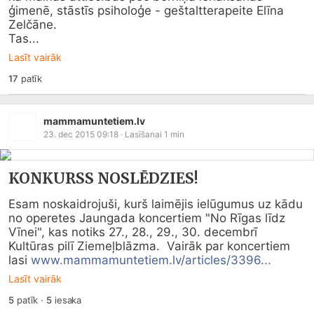
ģimenē, stāstīs psiholoģe - geštaltterapeite Elīna 
Zelčāne.

Tas...
Lasīt vairāk
17
patīk
mammamuntetiem.lv
23. dec 2015 09:18
· Lasīšanai
1
min
KONKURSS NOSLĒDZIES!
Esam noskaidrojuši, kurš laimējis ielūgumus uz kādu 
no operetes Jaungada koncertiem "No Rīgas līdz 
Vīnei", kas notiks 27., 28., 29., 30. decembrī 
Kultūras pilī Ziemeļblāzma.  Vairāk par koncertiem 
lasi 
www.mammamuntetiem.lv/articles/3396...
Lasīt vairāk
5
patīk
·
5
iesaka