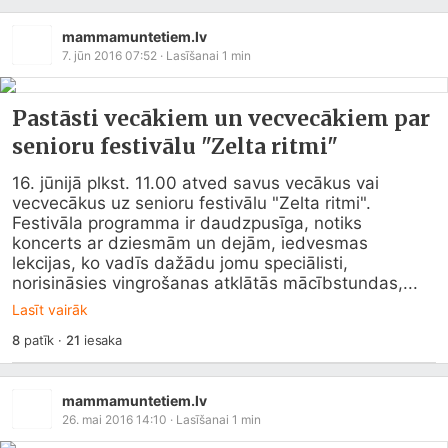
mammamuntetiem.lv
7. jūn 2016 07:52
· Lasīšanai
1
min
Pastāsti vecākiem un vecvecākiem par
senioru festivālu "Zelta ritmi"
16. jūnijā plkst. 11.00 atved savus vecākus vai 
vecvecākus uz senioru festivālu "Zelta ritmi". 
Festivāla programma ir daudzpusīga, notiks 
koncerts ar dziesmām un dejām, iedvesmas 
lekcijas, ko vadīs dažādu jomu speciālisti, 
norisināsies vingrošanas atklātās mācībstundas,...
Lasīt vairāk
8
patīk
·
21
iesaka
mammamuntetiem.lv
26. mai 2016 14:10
· Lasīšanai
1
min