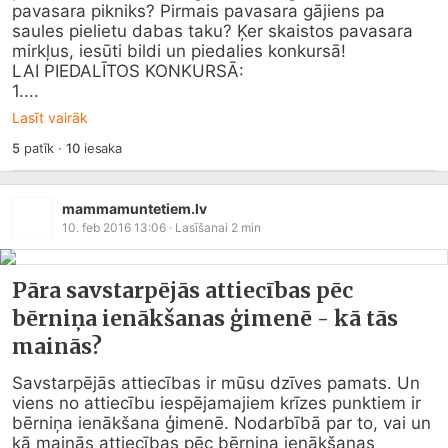
pavasara pikniks? Pirmais pavasara gājiens pa 
saules pielietu dabas taku? Ķer skaistos pavasara 
mirkļus, iesūti bildi un piedalies konkursā!

LAI PIEDALĪTOS KONKURSĀ:

1....
Lasīt vairāk
5
patīk
·
10
iesaka
mammamuntetiem.lv
10. feb 2016 13:06
· Lasīšanai
2
min
Pāra savstarpējās attiecības pēc
bērniņa ienākšanas ģimenē - kā tās
mainās?
Savstarpējās attiecības ir mūsu dzīves pamats. Un 
viens no attiecību iespējamajiem krīzes punktiem ir 
bērniņa ienākšana ģimenē. Nodarbībā par to, vai un 
kā mainās attiecības pēc bērniņa ienākšanas 