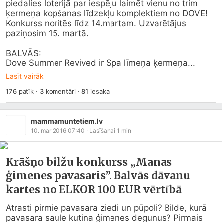
piedalies loterijā par iespēju laimēt vienu no trim 
ķermeņa kopšanas līdzekļu komplektiem no DOVE!

Konkurss noritēs līdz 14.martam. Uzvarētājus 
paziņosim 15. martā. 

BALVĀS:

Dove Summer Revived ir Spa līmeņa ķermeņa...
Lasīt vairāk
176
patīk
·
3
komentāri
·
81
iesaka
mammamuntetiem.lv
10. mar 2016 07:40
· Lasīšanai
1
min
Krāšņo bilžu konkurss „Manas
ģimenes pavasaris”. Balvās dāvanu
kartes no ELKOR 100 EUR vērtībā
Atrasti pirmie pavasara ziedi un pūpoli? Bilde, kurā 
pavasara saule kutina ģimenes degunus? Pirmais 