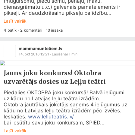
(mugursomu, plecu somu, penāļu, maku, 
dienasgrāmatu u.c.) galvenais pamatelements ir 
pikseļi. Ar daudzkrāsainu pikseļu palīdzību...
Lasīt vairāk
4
patīk
·
2
komentāri
·
10
iesaka
mammamuntetiem.lv
14. okt 2016 12:21
· Lasīšanai
1
min
Jauns joku konkurss! Oktobra
uzvarētājs dosies uz Leļļu teātri
Piedalies OKTOBRA joku konkursā! Balvā ielūgumi 
uz kādu no Latvijas leļļu teātra izrādēm. 

Oktobra jautrākais jokotājs saņems 4 ielūgumus uz 
kādu no Latvijas leļļu teātra izrādēm pēc izvēles. 

Ieskaties: 
www.lelluteatris.lv/
Lai iesūtītu savu joku konkursam, SPIED...
Lasīt vairāk