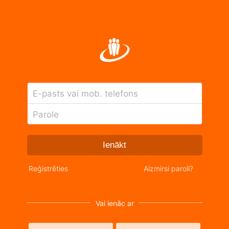
E-pasts vai mob. telefons
Parole
Ienākt
Reģistrēties
Aizmirsi paroli?
Vai ienāc ar