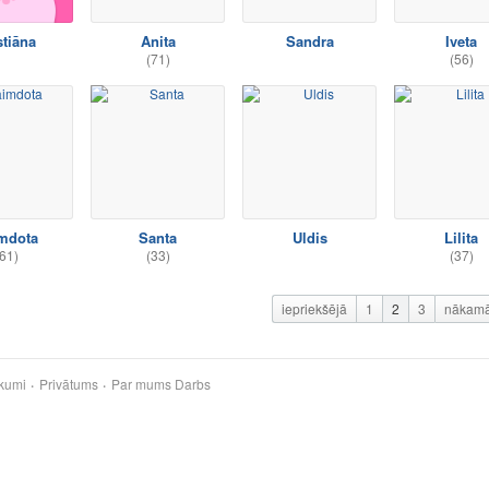
stiāna
Anita
Sandra
Iveta
(71)
(56)
mdota
Santa
Uldis
Lilita
61)
(33)
(37)
iepriekšējā
1
2
3
nākam
kumi
Privātums
Par mums
Darbs