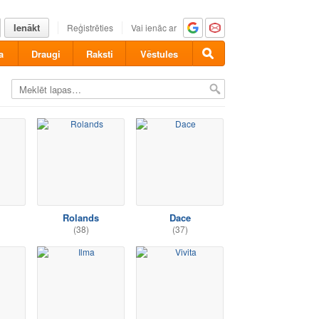
Ienākt
Reģistrēties
Vai ienāc ar
a
Draugi
Raksti
Vēstules
Rolands
Dace
(38)
(37)