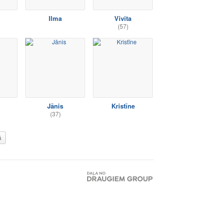
Ilma
Vivita
(57)
Jānis
Kristīne
(37)
ā