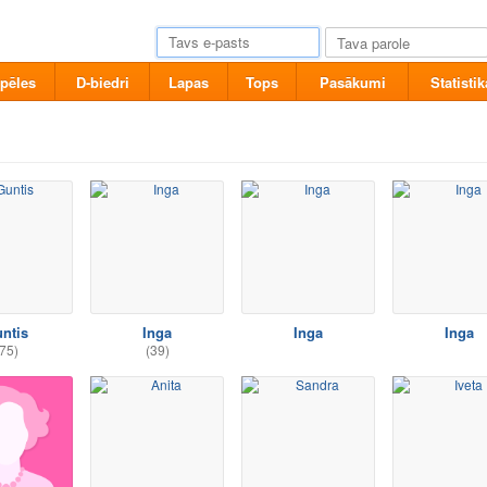
pēles
D-biedri
Lapas
Tops
Pasākumi
Statistik
ntis
Inga
Inga
Inga
75)
(39)