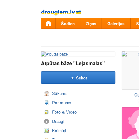
Pāriet
uz
saturu
Šodien
Ziņas
Galerijas
S
Atpūtas bāze "Lejasmalas"
Sekot
Sākums
Gu
(
Par mums
Foto & Video
Draugi
Kaimiņi