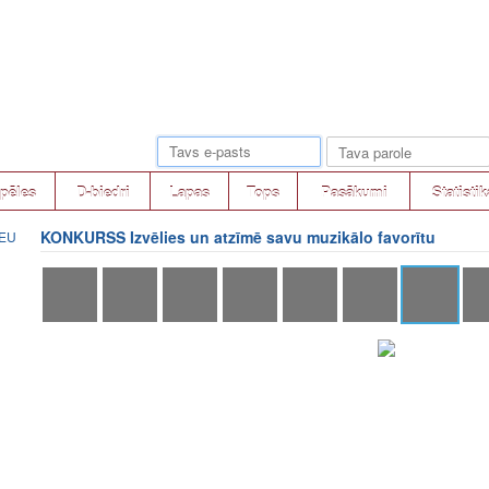
pēles
D-biedri
Lapas
Tops
Pasākumi
Statistik
KONKURSS Izvēlies un atzīmē savu muzikālo favorītu