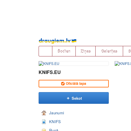
Pāriet
uz
saturu
Šodien
Ziņas
Galerijas
S
KNIFS.EU
Oficiālā lapa
Sekot
Jaunumi
KNIFS
Runā