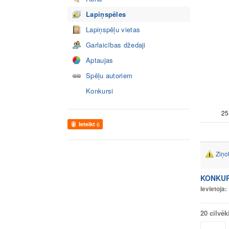
Lapiņspēles
Lapiņspēļu vietas
Garlaicības džedaji
Aptaujas
Spēļu autoriem
Konkursi
25
Ieteikt
6
Ziņo
KONKURS
Ievietoja:
20 cilvēk