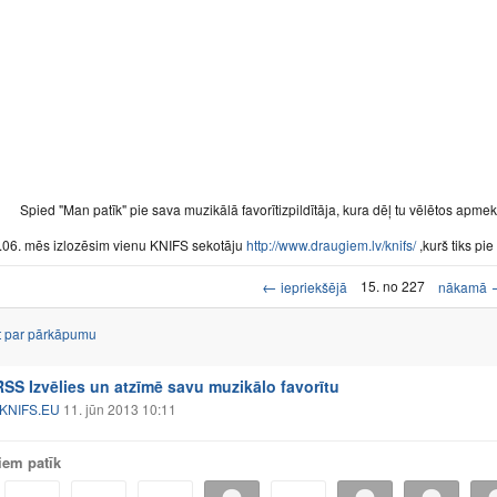
Spied "Man patīk" pie sava muzikālā favorītizpildītāja, kura dēļ tu vēlētos apm
.06. mēs izlozēsim vienu KNIFS sekotāju
http://www.draugiem.lv/knifs/
,kurš tiks pi
←
15. no 227
iepriekšējā
nākamā
t par pārkāpumu
S Izvēlies un atzīmē savu muzikālo favorītu
KNIFS.EU
11. jūn 2013 10:11
iem patīk