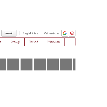
Ienākt
Reģistrēties
Vai ienāc ar
a
Draugi
Raksti
Vēstules