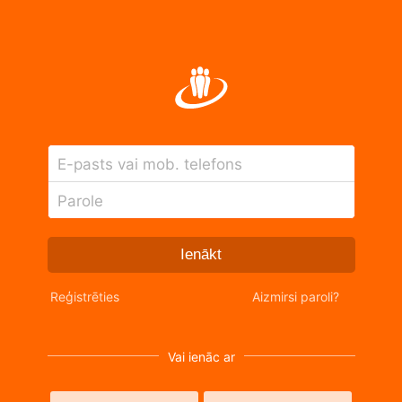
E-pasts vai mob. telefons
Parole
Ienākt
Reģistrēties
Aizmirsi paroli?
Vai ienāc ar