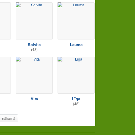
Solvita
Lauma
(48)
Vita
Līga
(48)
nākamā