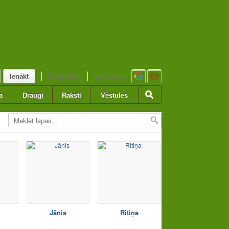
Ienākt
Reģistrēties
Vai ienāc ar
a
Draugi
Raksti
Vēstules
Jānis
Ritiņa