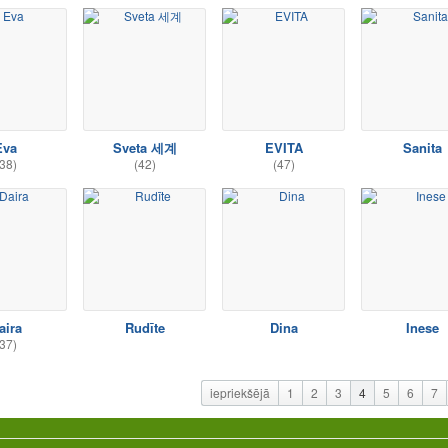
Eva
Sveta 세계
EVITA
Sanita
38)
(42)
(47)
aira
Rudīte
Dina
Inese
37)
iepriekšējā
1
2
3
4
5
6
7