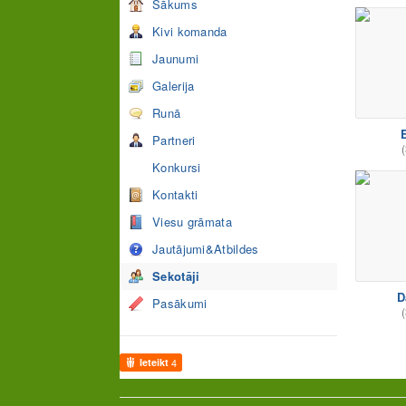
Sākums
Kivi komanda
Jaunumi
Galerija
Runā
Partneri
(
Konkursi
Kontakti
Viesu grāmata
Jautājumi&Atbildes
Sekotāji
D
Pasākumi
(
Ieteikt
4