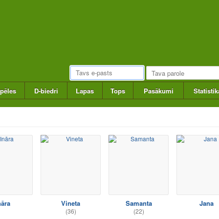
pēles
D-biedri
Lapas
Tops
Pasākumi
Statistik
nāra
Vineta
Samanta
Jana
(36)
(22)