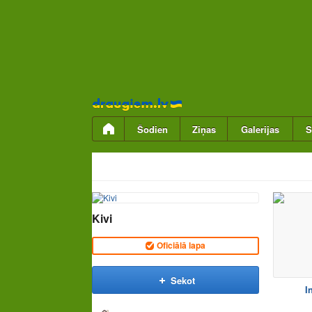
Pāriet
uz
saturu
Šodien
Ziņas
Galerijas
S
Kivi
Oficiālā lapa
Sekot
I