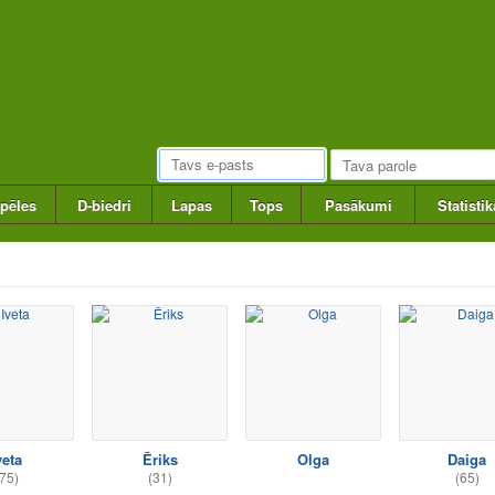
pēles
D-biedri
Lapas
Tops
Pasākumi
Statistik
veta
Ēriks
Olga
Daiga
75)
(31)
(65)