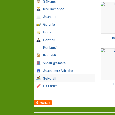
Sākums
Kivi komanda
Jaunumi
Galerija
Runā
B
Partneri
Konkursi
Kontakti
Viesu grāmata
Jautājumi&Atbildes
Sekotāji
L
Pasākumi
Ieteikt
4