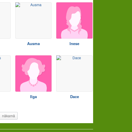
Ausma
Inese
Ilga
Dace
nākamā