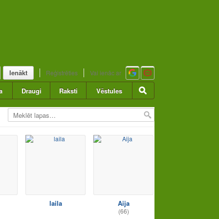
Ienākt
Reģistrēties
Vai ienāc ar
a
Draugi
Raksti
Vēstules
laila
Aija
(66)