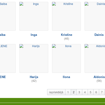
aiba
Inga
Kristīne
Dainis
(46)
IENE
Harijs
Ilona
Aldonis
(42)
(56)
iepriekšējā
1
2
3
4
5
6
7