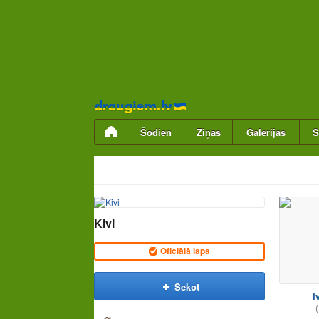
Pāriet
uz
saturu
Šodien
Ziņas
Galerijas
S
Kivi
Oficiālā lapa
Sekot
I
(