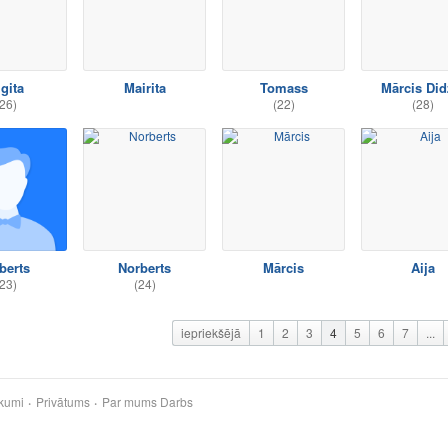
gita
Mairita
Tomass
Mārcis Did
26)
(22)
(28)
berts
Norberts
Mārcis
Aija
23)
(24)
iepriekšējā
1
2
3
4
5
6
7
...
kumi
Privātums
Par mums
Darbs