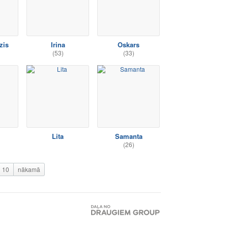
zis
Irina
Oskars
(53)
(33)
Lita
Samanta
(26)
10
nākamā