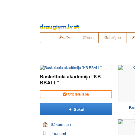
Pāriet
uz
saturu
Šodien
Ziņas
Galerijas
S
Basketbola akadēmija "KB
BBALL"
Oficiālā lapa
Kri
Sekot
(
Sākumlapa
Jaunumi