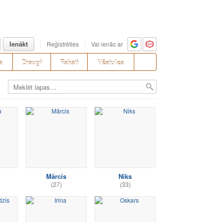
Ienākt
Reģistrēties
Vai ienāc ar
a
Draugi
Raksti
Vēstules
Mārcis
Niks
(27)
(33)