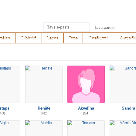
pēles
D-biedri
Lapas
Tops
Pasākumi
Statistik
staps
Renāte
Akvelīna
Sandra
43)
(42)
(24)