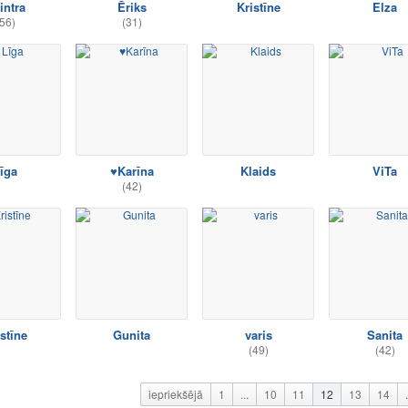
intra
Ēriks
Kristīne
Elza
56)
(31)
īga
♥Karīna
Klaids
ViTa
(42)
stīne
Gunita
varis
Sanita
(49)
(42)
iepriekšējā
1
...
10
11
12
13
14
.