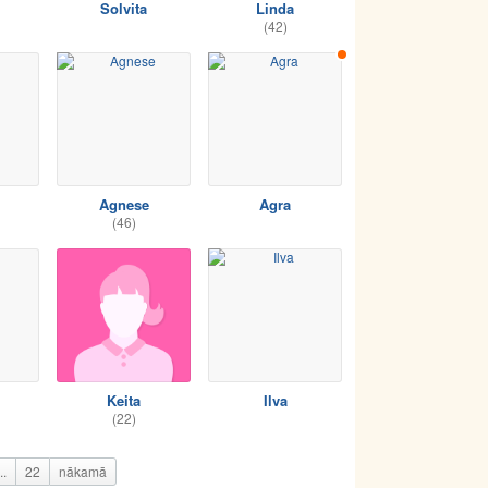
Solvita
Linda
(42)
Agnese
Agra
(46)
Keita
Ilva
(22)
..
22
nākamā