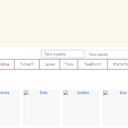
pēles
D-biedri
Lapas
Tops
Pasākumi
Statistik