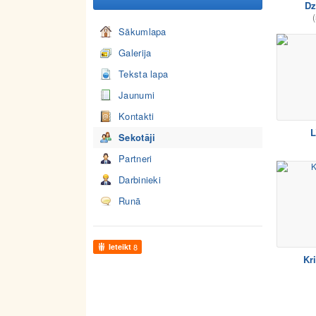
Dz
(
Sākumlapa
Galerija
Teksta lapa
Jaunumi
Kontakti
L
Sekotāji
Partneri
Darbinieki
Runā
Ieteikt
8
Kri