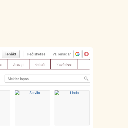
Ienākt
Reģistrēties
Vai ienāc ar
a
Draugi
Raksti
Vēstules