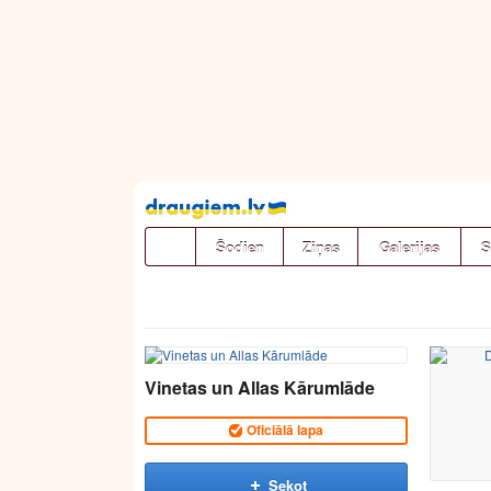
Pāriet
uz
saturu
Šodien
Ziņas
Galerijas
S
Vinetas un Allas Kārumlāde
Oficiālā lapa
Sekot