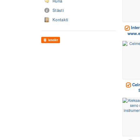
Runā
Stāsti
Kontakti
Inter
www.e-
Ieteikt
Cel