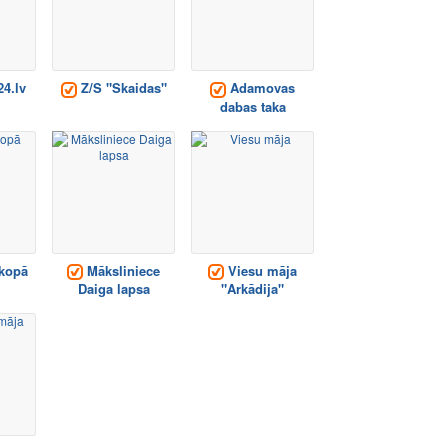
4.lv
Z/S "Skaidas"
Adamovas
dabas taka
kopā
Māksliniece
Viesu māja
Daiga lapsa
"Arkādija"