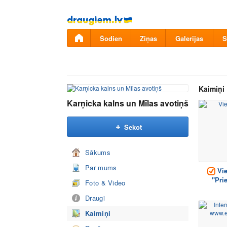
Pāriet
uz
saturu
Šodien
Ziņas
Galerijas
S
Kaimiņi
Karņicka kalns un Mīlas avotiņš
Sekot
Sākums
Par mums
Vie
"Pri
Foto & Video
Draugi
Kaimiņi