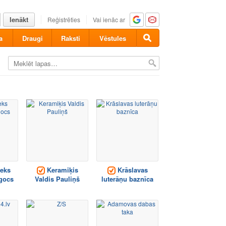
Ienākt
Reģistrēties
Vai ienāc ar
a
Draugi
Raksti
Vēstules
eks
Keramiķis
Krāslavas
gocs
Valdis Pauliņš
luterāņu baznīca