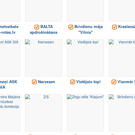
netveikals
BALTA
Brīvdienu māja
Kraslava2
rotas.lv
apdrošināšana
"Vilnis"
meņi ASK
Narvesen
Vietējais top!
Vienmēr 
SIA