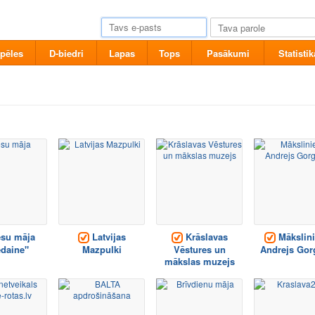
pēles
D-biedri
Lapas
Tops
Pasākumi
Statistik
su māja
Latvijas
Krāslavas
Mākslini
edaine"
Mazpulki
Vēstures un
Andrejs Gor
mākslas muzejs