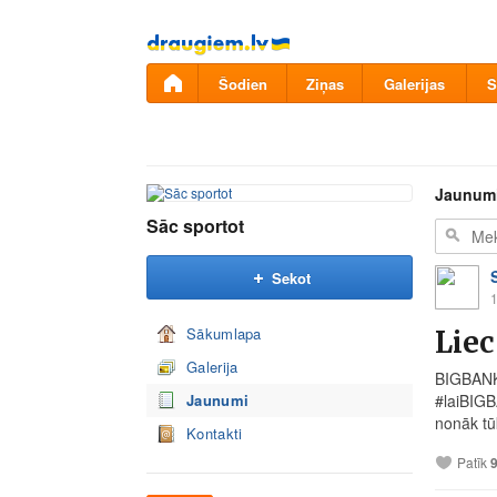
Pāriet
uz
saturu
Šodien
Ziņas
Galerijas
S
Jaunum
Sāc sportot
Sekot
1
Sākumlapa
Lie
Galerija
BIGBANK 
Jaunumi
#laiBIGB
nonāk tū
Kontakti
Patīk