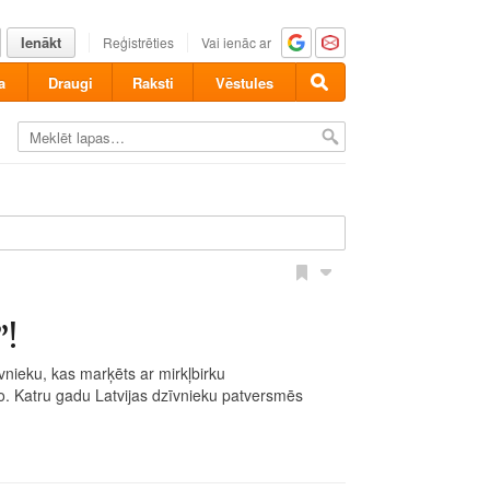
Ienākt
Reģistrēties
Vai ienāc ar
a
Draugi
Raksti
Vēstules
”!
īvnieku, kas marķēts ar mirkļbirku
o. Katru gadu Latvijas dzīvnieku patversmēs