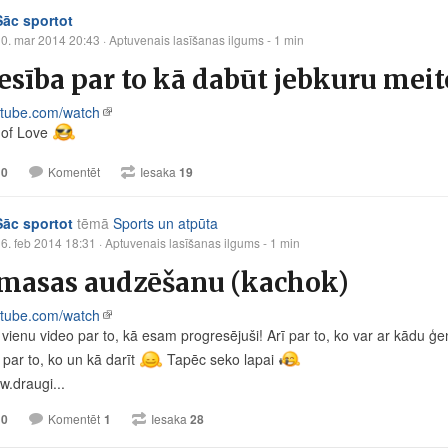
Sāc sportot
0. mar 2014 20:43
· Aptuvenais lasīšanas ilgums - 1 min
esība par to kā dabūt jebkuru meite
tube.com/watch
 of Love
10
Komentēt
Iesaka
19
Sāc sportot
tēmā
Sports un atpūta
6. feb 2014 18:31
· Aptuvenais lasīšanas ilgums - 1 min
 masas audzēšanu (kachok)
tube.com/watch
 vienu video par to, kā esam progresējuši! Arī par to, ko var ar kādu ģe
 par to, ko un kā darīt
Tapēc seko lapai
w.draugi...
10
Komentēt
1
Iesaka
28