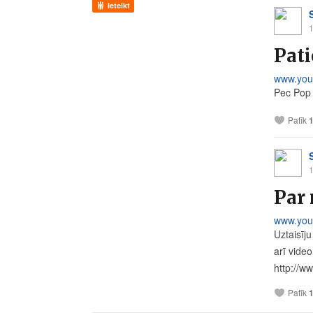
Ieteikt
1
Pati
www.you
Pec Pop
Patīk
1
Par
www.you
Uztaisīju
arī video
http://ww
Patīk