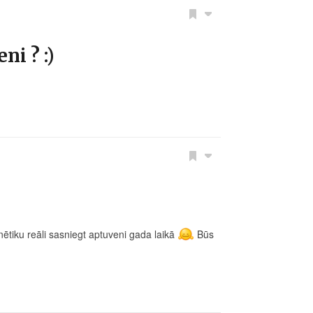
ni ? :)
nētiku reāli sasniegt aptuveni gada laikā
Būs