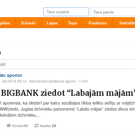
pēles
D-biedri
Lapas
Tops
Pasākumi
Statistik
i
Sāc sportot
. okt 2014 09:12
· Aptuvenais lasīšanas ilgums - 1 min
c BIGBANK ziedot “Labajām mājām
apņemas, ka oktobrī par katru sociālajos tīklos ieliktu selfiju ar mājdz
ANKziedo, Juglas dzīvnieku patversmei “Labās mājas” ziedos divus eir
kstošiem dzīvnieku,...
9
Komentēt
Iesaka
29