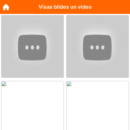
Visas bildes un video