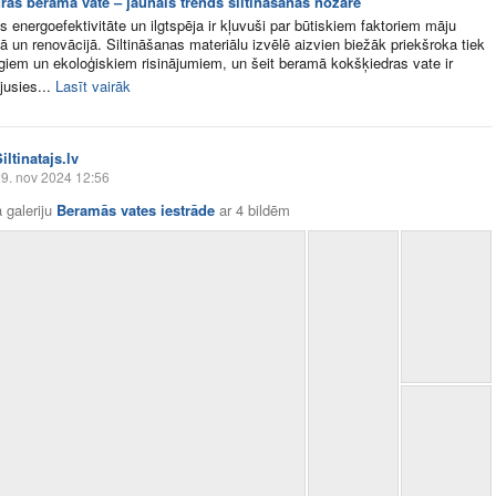
ras beramā vate – jaunais trends siltināšanas nozarē
 energoefektivitāte un ilgtspēja ir kļuvuši par būtiskiem faktoriem māju
ā un renovācijā. Siltināšanas materiālu izvēlē aizvien biežāk priekšroka tiek
giem un ekoloģiskiem risinājumiem, un šeit beramā kokšķiedras vate ir
jusies...
Lasīt vairāk
iltinatajs.lv
9. nov 2024 12:56
 galeriju
Beramās vates iestrāde
ar
4 bildēm