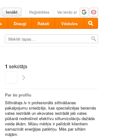
Ienākt
Reģistrēties
Vai ienāc ar
a
Draugi
Raksti
Vēstules
1
sekotājs
Par šo profilu
Siltinātajs.lv ir profesionāls siltināšanas
pakalpojumu sniedzējs, kas specializējas beramās
vates iestrādē un ekovates iestrādē jeb vates
pūšanā nodrošinot efektīvu siltumizolāciju dažāda
veida ēkām. Mūsu mērķis ir palīdzēt klientiem
samazināt enerģijas patēriņu. Mēs par siltām
mājām.