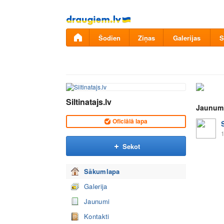
Pāriet
uz
saturu
Šodien
Ziņas
Galerijas
S
Siltinatajs.lv
Jaunum
Oficiālā lapa
S
1
Sekot
Sākumlapa
Galerija
Jaunumi
Kontakti