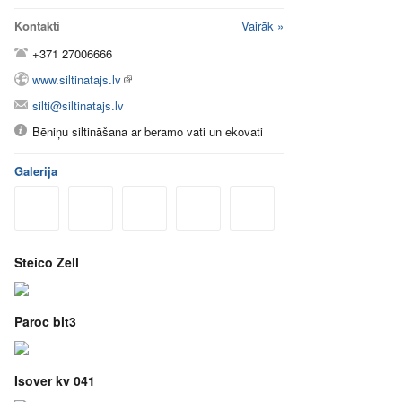
Kontakti
Vairāk »
+371 27006666
www.siltinatajs.lv
silti@siltinatajs.lv
Bēniņu siltināšana ar beramo vati un ekovati
Galerija
Steico Zell
Paroc blt3
Isover kv 041