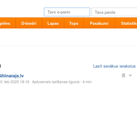
pēles
D-biedri
Lapas
Tops
Pasākumi
Statistik
i
Lasīt senākus ierakstus
iltinatajs.lv
0. feb 2025 18:16
· Aptuvenais lasīšanas ilgums - 4 min