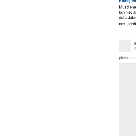
Kokšķied
Mūsdienās
būvniecīb
dota dabī
nostiprinā
S
2
pievienoja