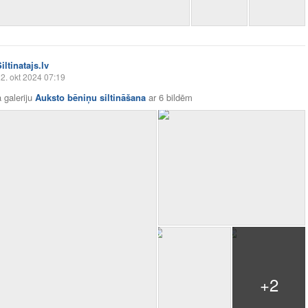
iltinatajs.lv
2. okt 2024 07:19
 galeriju
Auksto bēniņu siltināšana
ar
6 bildēm
+2