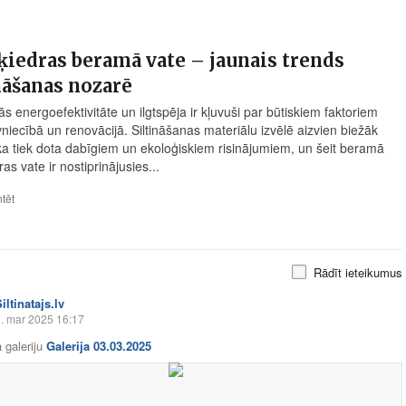
iedras beramā vate – jaunais trends
nāšanas nozarē
s energoefektivitāte un ilgtspēja ir kļuvuši par būtiskiem faktoriem
niecībā un renovācijā. Siltināšanas materiālu izvēlē aizvien biežāk
ka tiek dota dabīgiem un ekoloģiskiem risinājumiem, un šeit beramā
as vate ir nostiprinājusies...
tēt
Rādīt ieteikumus
iltinatajs.lv
. mar 2025 16:17
 galeriju
Galerija 03.03.2025