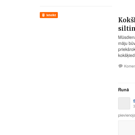
Ieteikt
Kokšķ
silti
Mūsdienā
māju būv
priekšro
kokšķiedr
Komen
Runā
S
3
pievienoja