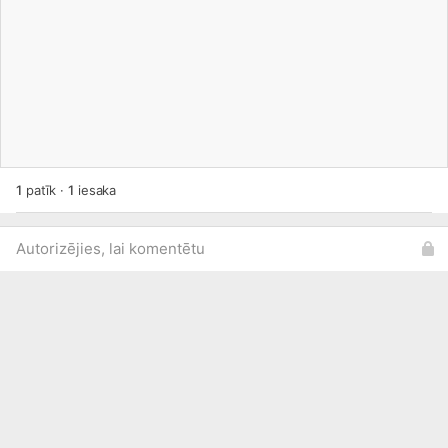
1
patīk
·
1
iesaka
Autorizējies, lai komentētu