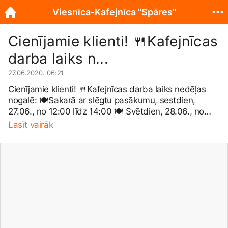
Viesnīca-Kafejnīca "Spāres"
Cienījamie klienti! 🍴Kafejnīcas
darba laiks n...
27.06.2020. 06:21
Cienījamie klienti! 🍴Kafejnīcas darba laiks nedēļas
nogalē: 🍽Sakarā ar slēgtu pasākumu, sestdien,
27.06., no 12:00 līdz 14:00 🍽 Svētdien, 28.06., no
12:00 līdz 19:00! 🍽 Galdiņu rezervācijai zvanīt
Lasīt vairāk
25125162! 🍽 PIEDĀVĀJAM IESPĒJU ĒDIENUS
IEGĀDĀTIES ARĪ LĪDZŅEMŠANAI! 🍽 Ja Jums ir
elpceļu infekcijas pazīmes, lūdzam neapmeklēt
kafejnīcu! 🍽 Būsim sociāli atbildīgi atbildīgi un
ievērosim 2m distanci.
#hotelspares