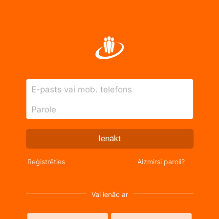
E-pasts vai mob. telefons
Parole
Ienākt
Reģistrēties
Aizmirsi paroli?
Vai ienāc ar