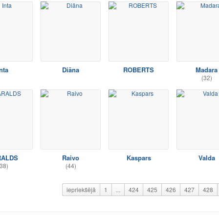
nta
Diāna
ROBERTS
Madara
(32)
RALDS
Raivo
Kaspars
Valda
38)
(44)
iepriekšējā
1
...
424
425
426
427
428