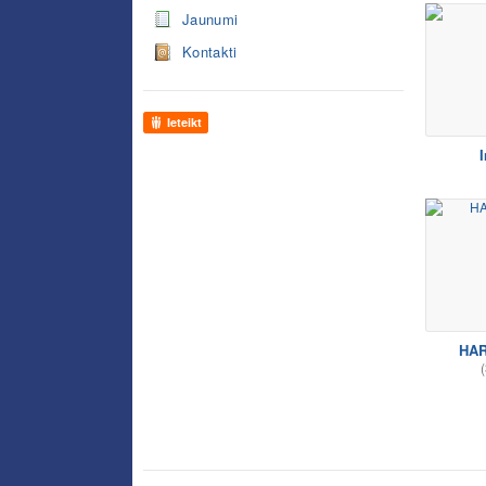
Jaunumi
Kontakti
Ieteikt
I
HA
(