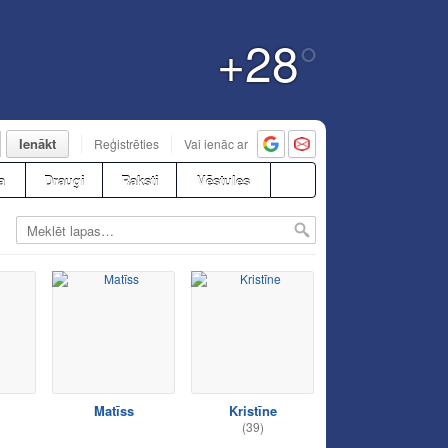
+28
°
Ienākt
Reģistrēties
Vai ienāc ar
a
Draugi
Raksti
Vēstules
Matīss
Kristīne
(39)