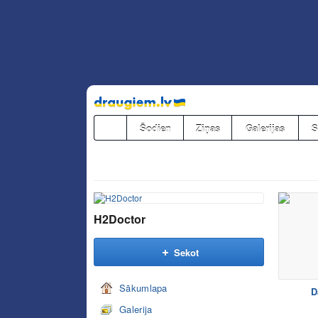
Pāriet
uz
saturu
Šodien
Ziņas
Galerijas
S
H2Doctor
Sekot
Sākumlapa
D
Galerija