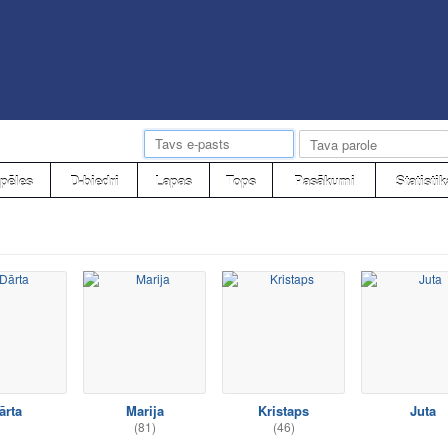
pēles
D-biedri
Lapas
Tops
Pasākumi
Statistik
ārta
Marija
Kristaps
Juta
(81)
(46)