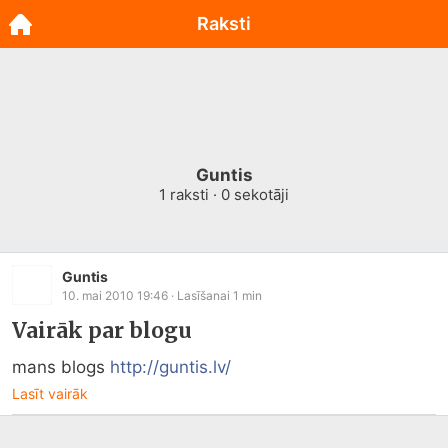
Raksti
Guntis
1
raksti ·
0
sekotāji
Guntis
10. mai 2010 19:46
· Lasīšanai
1
min
Vairāk par blogu
mans blogs 
http://guntis.lv/
Lasīt vairāk