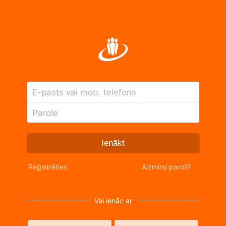
E-pasts vai mob. telefons
Parole
Ienākt
Reģistrēties
Aizmirsi paroli?
Vai ienāc ar