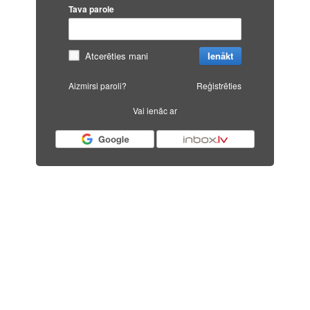
Tava parole
Atcerēties mani
Ienākt
Aizmirsi paroli?
Reģistrēties
Vai ienāc ar