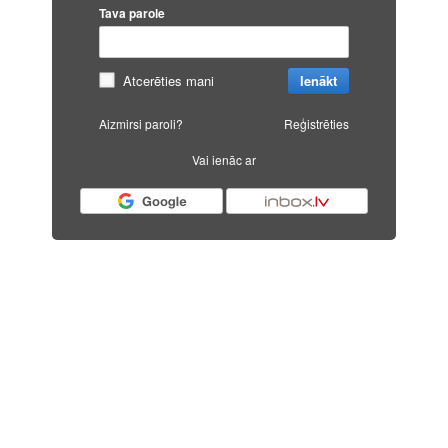
Tava parole
Atcerēties mani
Ienākt
Aizmirsi paroli?
Reģistrēties
Vai ienāc ar