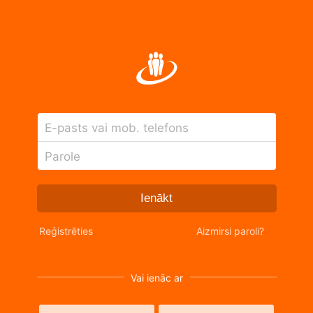
E-pasts vai mob. telefons
Parole
Ienākt
Reģistrēties
Aizmirsi paroli?
Vai ienāc ar