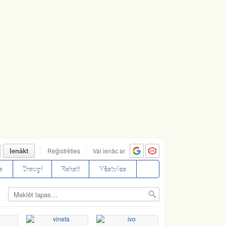
Ienākt
Reģistrēties
Vai ienāc ar
a
Draugi
Raksti
Vēstules