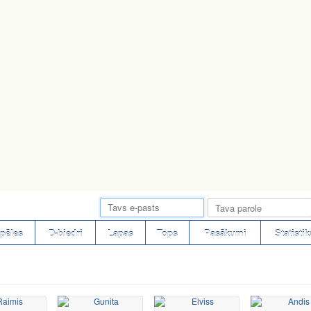
pēles
D-biedri
Lapas
Tops
Pasākumi
Statistik