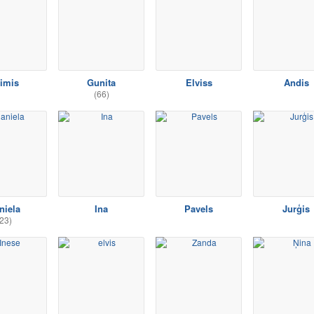
imis
Gunita
Elviss
Andis
(66)
niela
Ina
Pavels
Jurģis
23)