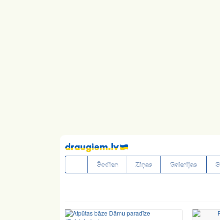
Pāriet
uz
saturu
Šodien
Ziņas
Galerijas
S