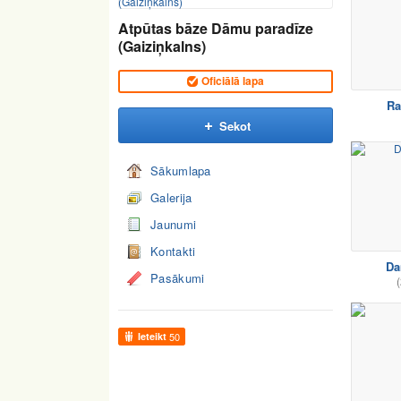
Atpūtas bāze Dāmu paradīze
(Gaiziņkalns)
Oficiālā lapa
Ra
Sekot
Sākumlapa
Galerija
Jaunumi
Kontakti
Da
Pasākumi
(
Ieteikt
50