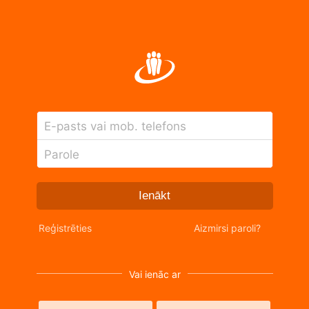
E-pasts vai mob. telefons
Parole
Ienākt
Reģistrēties
Aizmirsi paroli?
Vai ienāc ar