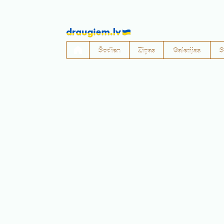
Pāriet
uz
saturu
Šodien
Ziņas
Galerijas
S