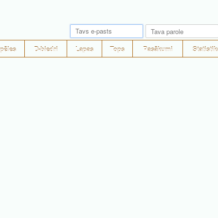
pēles
D-biedri
Lapas
Tops
Pasākumi
Statistik