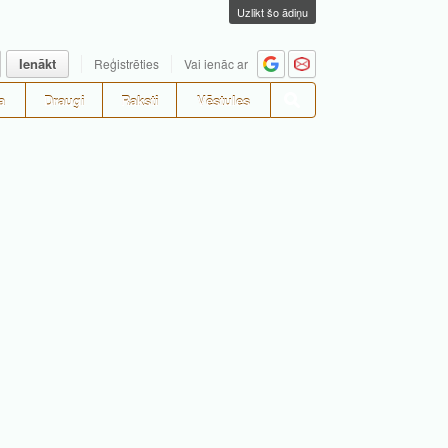
Uzlikt šo ādiņu
Ienākt
Reģistrēties
Vai ienāc ar
a
Draugi
Raksti
Vēstules