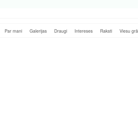
Par mani
Galerijas
Draugi
Intereses
Raksti
Viesu gr