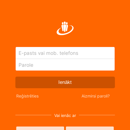
E-pasts vai mob. telefons
Parole
Ienākt
Reģistrēties
Aizmirsi paroli?
Vai ienāc ar