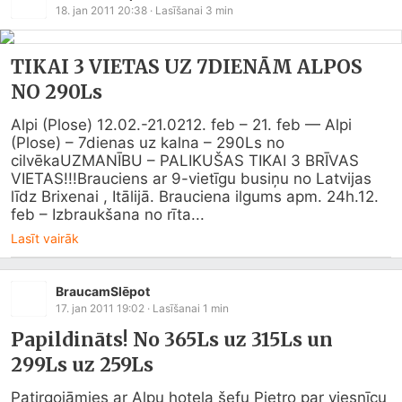
18. jan 2011 20:38
· Lasīšanai
3
min
TIKAI 3 VIETAS UZ 7DIENĀM ALPOS
NO 290Ls
Alpi (Plose) 12.02.-21.0212. feb – 21. feb — Alpi 
(Plose) – 7dienas uz kalna – 290Ls no 
cilvēkaUZMANĪBU – PALIKUŠAS TIKAI 3 BRĪVAS 
VIETAS!!!Brauciens ar 9-vietīgu busiņu no Latvijas 
līdz Brixenai , Itālijā. Brauciena ilgums apm. 24h.12. 
feb – Izbraukšana no rīta...
Lasīt vairāk
BraucamSlēpot
17. jan 2011 19:02
· Lasīšanai
1
min
Papildināts! No 365Ls uz 315Ls un
299Ls uz 259Ls
Patirgojāmies ar Alpu hoteļa šefu Pietro par viesnīcu 