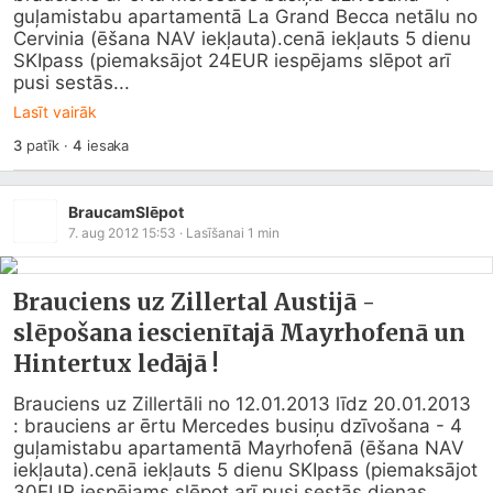
guļamistabu apartamentā La Grand Becca netālu no 
Cervinia (ēšana NAV iekļauta).cenā iekļauts 5 dienu 
SKIpass (piemaksājot 24EUR iespējams slēpot arī 
pusi sestās...
Lasīt vairāk
3
patīk
·
4
iesaka
BraucamSlēpot
7. aug 2012 15:53
· Lasīšanai
1
min
Brauciens uz Zillertal Austijā -
slēpošana iescienītajā Mayrhofenā un
Hintertux ledājā !
Brauciens uz Zillertāli no 12.01.2013 līdz 20.01.2013 
: brauciens ar ērtu Mercedes busiņu dzīvošana - 4 
guļamistabu apartamentā Mayrhofenā (ēšana NAV 
iekļauta).cenā iekļauts 5 dienu SKIpass (piemaksājot 
30EUR iespējams slēpot arī pusi sestās dienas 