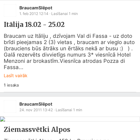
BraucamSlēpot
1. feb 2012 12:14
· Lasīšanai
1
min
Itālija 18.02 - 25.02
Braucam uz Itāliju , dzīvojam Val di Fassa - uz doto 
brīdi pieejamas 2 (3) vietas , braucam ar vieglo auto 
(brauciens būs ātrāks un ērtāks nekā ar busu :)   ) . 
Galā rezervēts divvietīgs numurs 3* viesnīcā Hotel 
Menzoni ar brokastīm.Viesnīca atrodas Pozza di 
Fassa...
Lasīt vairāk
1
iesaka
BraucamSlēpot
24. nov 2011 13:42
· Lasīšanai
1
min
Ziemassvētki Alpos