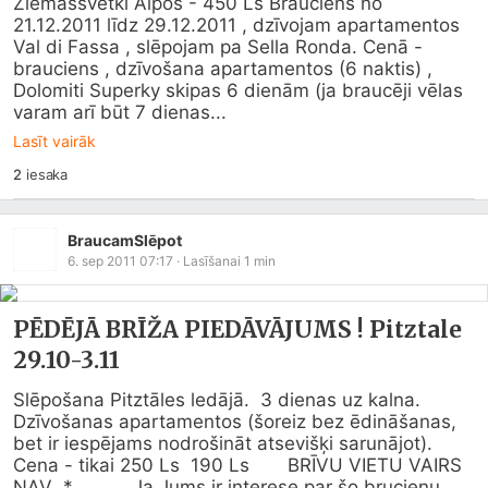
Ziemassvētki Alpos - 450 Ls Brauciens no 
21.12.2011 līdz 29.12.2011 , dzīvojam apartamentos 
Val di Fassa , slēpojam pa Sella Ronda. Cenā - 
brauciens , dzīvošana apartamentos (6 naktis) , 
Dolomiti Superky skipas 6 dienām (ja braucēji vēlas 
varam arī būt 7 dienas...
Lasīt vairāk
2
iesaka
BraucamSlēpot
6. sep 2011 07:17
· Lasīšanai
1
min
PĒDĒJĀ BRĪŽA PIEDĀVĀJUMS ! Pitztale
29.10-3.11
Slēpošana Pitztāles ledājā.  3 dienas uz kalna.  
Dzīvošanas apartamentos (šoreiz bez ēdināšanas, 
bet ir iespējams nodrošināt atsevišķi sarunājot). 
Cena - tikai 250 Ls  190 Ls       BRĪVU VIETU VAIRS 
NAV  *           Ja Jums ir interese par šo brucienu 