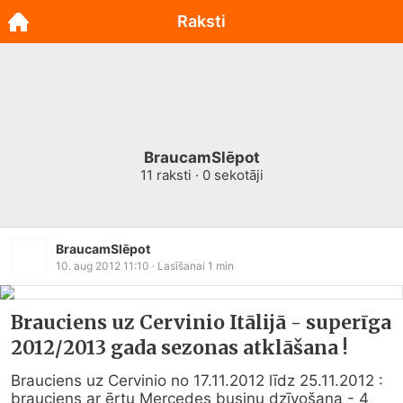
Raksti
BraucamSlēpot
11
raksti ·
0
sekotāji
BraucamSlēpot
10. aug 2012 11:10
· Lasīšanai
1
min
Brauciens uz Cervinio Itālijā - superīga
2012/2013 gada sezonas atklāšana !
Brauciens uz Cervinio no 17.11.2012 līdz 25.11.2012 : 
brauciens ar ērtu Mercedes busiņu dzīvošana - 4 