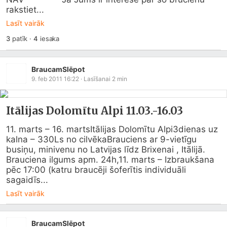
rakstiet...
Lasīt vairāk
3
patīk
·
4
iesaka
BraucamSlēpot
9. feb 2011 16:22
· Lasīšanai
2
min
Itālijas Dolomītu Alpi 11.03.-16.03
11. marts – 16. martsItālijas Dolomītu Alpi3dienas uz 
kalna – 330Ls no cilvēkaBrauciens ar 9-vietīgu 
busiņu, minivenu no Latvijas līdz Brixenai , Itālijā. 
Brauciena ilgums apm. 24h,11. marts – Izbraukšana 
pēc 17:00 (katru braucēji šoferītis individuāli 
sagaidīs...
Lasīt vairāk
BraucamSlēpot