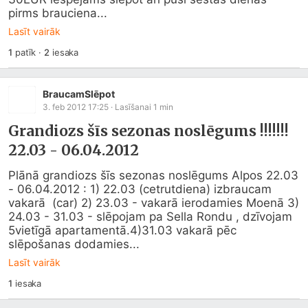
pirms brauciena...
Lasīt vairāk
1
patīk
·
2
iesaka
BraucamSlēpot
3. feb 2012 17:25
· Lasīšanai
1
min
Grandiozs šīs sezonas noslēgums !!!!!!!
22.03 - 06.04.2012
Plānā grandiozs šīs sezonas noslēgums Alpos 22.03 
- 06.04.2012 : 1) 22.03 (cetrutdiena) izbraucam 
vakarā  (car) 2) 23.03 - vakarā ierodamies Moenā 3) 
24.03 - 31.03 - slēpojam pa Sella Rondu , dzīvojam 
5vietīgā apartamentā.4)31.03 vakarā pēc 
slēpošanas dodamies...
Lasīt vairāk
1
iesaka