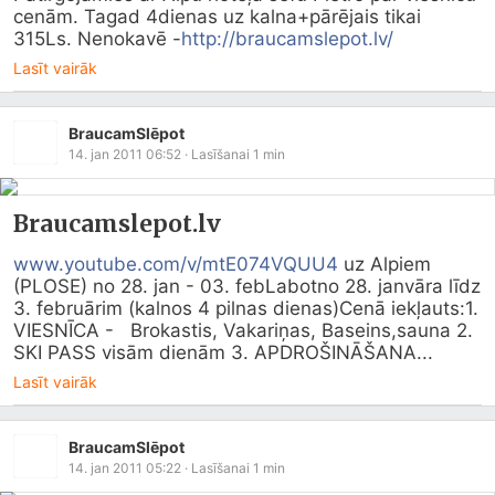
cenām. Tagad 4dienas uz kalna+pārējais tikai 
315Ls. Nenokavē -
http://braucamslepot.lv/
Lasīt vairāk
BraucamSlēpot
14. jan 2011 06:52
· Lasīšanai
1
min
Braucamslepot.lv
www.youtube.com/v/mtE074VQUU4
 uz Alpiem 
(PLOSE) no 28. jan - 03. febLabotno 28. janvāra līdz 
3. februārim (kalnos 4 pilnas dienas)Cenā iekļauts:1. 
VIESNĪCA -   Brokastis, Vakariņas, Baseins,sauna 2. 
SKI PASS visām dienām 3. APDROŠINĀŠANA...
Lasīt vairāk
BraucamSlēpot
14. jan 2011 05:22
· Lasīšanai
1
min