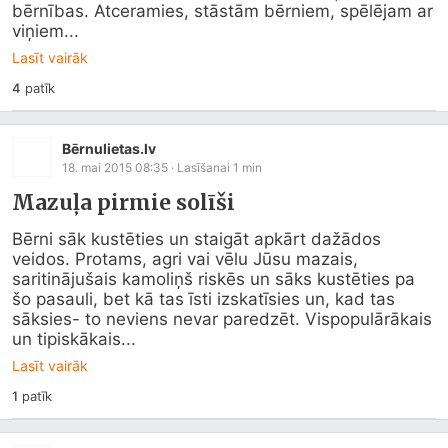
bērnības. Atceramies, stāstām bērniem, spēlējam ar 
viņiem...
Lasīt vairāk
4
patīk
Bērnulietas.lv
18. mai 2015 08:35
· Lasīšanai
1
min
Mazuļa pirmie solīši
Bērni sāk kustēties un staigāt apkārt dažādos 
veidos. Protams, agri vai vēlu Jūsu mazais, 
saritinājušais kamoliņš riskēs un sāks kustēties pa 
šo pasauli, bet kā tas īsti izskatīsies un, kad tas 
sāksies- to neviens nevar paredzēt. Vispopulārākais 
un tipiskākais...
Lasīt vairāk
1
patīk