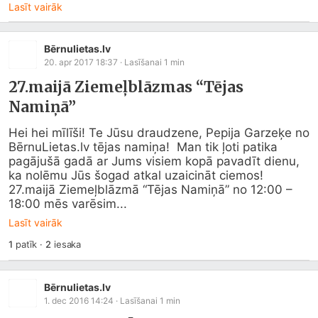
Lasīt vairāk
Bērnulietas.lv
20. apr 2017 18:37
· Lasīšanai
1
min
27.maijā Ziemeļblāzmas “Tējas
Namiņā”
Hei hei mīlīši! Te Jūsu draudzene, Pepija Garzeķe no 
Bē
rnuLietas.lv
 tējas namiņa!  Man tik ļoti patika 
pagājušā gadā ar Jums visiem kopā pavadīt dienu, 
ka nolēmu Jūs šogad atkal uzaicināt ciemos! 
27.maijā Ziemeļblāzmā “Tējas Namiņā” no 12:00 – 
18:00 mēs varēsim...
Lasīt vairāk
1
patīk
·
2
iesaka
Bērnulietas.lv
1. dec 2016 14:24
· Lasīšanai
1
min