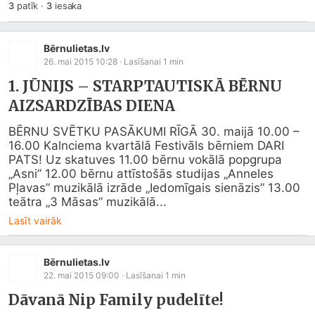
3
patīk
·
3
iesaka
Bērnulietas.lv
26. mai 2015 10:28
· Lasīšanai
1
min
1. JŪNIJS – STARPTAUTISKĀ BĒRNU
AIZSARDZĪBAS DIENA
BĒRNU SVĒTKU PASĀKUMI RĪGĀ 30. maijā 10.00 – 
16.00 Kalnciema kvartālā Festivāls bērniem DARI 
PATS! Uz skatuves 11.00 bērnu vokālā popgrupa 
„Asni” 12.00 bērnu attīstošās studijas „Anneles 
Pļavas” muzikālā izrāde „Iedomīgais sienāzis” 13.00 
teātra „3 Māsas” muzikālā...
Lasīt vairāk
Bērnulietas.lv
22. mai 2015 09:00
· Lasīšanai
1
min
Dāvanā Nip Family pudelīte!