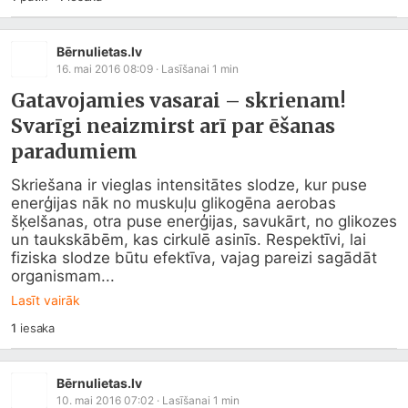
Bērnulietas.lv
16. mai 2016 08:09
· Lasīšanai
1
min
Gatavojamies vasarai – skrienam!
Svarīgi neaizmirst arī par ēšanas
paradumiem
Skriešana ir vieglas intensitātes slodze, kur puse 
enerģijas nāk no muskuļu glikogēna aerobas 
šķelšanas, otra puse enerģijas, savukārt, no glikozes 
un taukskābēm, kas cirkulē asinīs. Respektīvi, lai 
fiziska slodze būtu efektīva, vajag pareizi sagādāt 
organismam...
Lasīt vairāk
1
iesaka
Bērnulietas.lv
10. mai 2016 07:02
· Lasīšanai
1
min