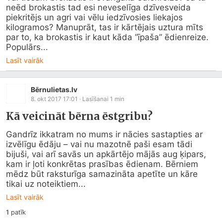
neēd brokastis tad esi neveselīga dzīvesveida 
piekritējs un agri vai vēlu iedzīvosies liekajos 
kilogramos? Manuprāt, tas ir kārtējais uztura mīts 
par to, ka brokastis ir kaut kāda “īpaša” ēdienreize. 
Populārs...
Lasīt vairāk
Bērnulietas.lv
8. okt 2017 17:01
· Lasīšanai
1
min
Kā veicināt bērna ēstgribu?
Gandrīz ikkatram no mums ir nācies sastapties ar 
izvēlīgu ēdāju – vai nu mazotnē paši esam tādi 
bijuši, vai arī savās un apkārtējo mājās aug ķipars, 
kam ir ļoti konkrētas prasības ēdienam. Bērniem 
mēdz būt raksturīga samazināta apetīte un kāre 
tikai uz noteiktiem...
Lasīt vairāk
1
patīk