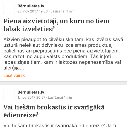
Bērnulietas.lv
28. nov 2017 19:33
· Lasīšanai
1
min
Piena aizvietotāji, un kuru no tiem
labāk izvēlēties?
Aizvien pieaugot to cilvēku skaitam, kas izvēlas savā 
uzturā neiekļaut dzīvnieku izcelsmes produktus, 
palielinās arī pieprasījums pēc piena aizvietotājiem, 
kas ražoti no augu valsts produktiem. Tās ir ļoti 
labas ziņas tiem, kam ir laktozes nepanesamība vai 
alerģija...
Lasīt vairāk
Bērnulietas.lv
1. nov 2017 20:57
· Lasīšanai
1
min
Vai tiešām brokastis ir svarīgākā
ēdienreize?
Vai tiešām brokastis ir svarīgākā ēdienreize? Ja tu 