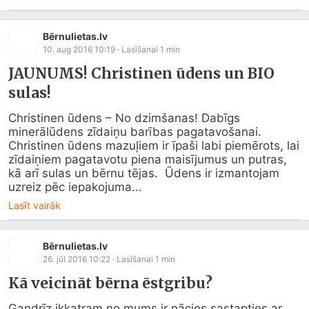
Bērnulietas.lv
10. aug 2016 10:19
· Lasīšanai
1
min
JAUNUMS! Christinen ūdens un BIO
sulas!
Christinen ūdens – No dzimšanas! Dabīgs 
minerālūdens zīdaiņu barības pagatavošanai.  
Christinen ūdens mazuļiem ir īpaši labi piemērots, lai 
zīdaiņiem pagatavotu piena maisījumus un putras, 
kā arī sulas un bērnu tējas.  Ūdens ir izmantojam 
uzreiz pēc iepakojuma...
Lasīt vairāk
Bērnulietas.lv
26. jūl 2016 10:22
· Lasīšanai
1
min
Kā veicināt bērna ēstgribu?
Gandrīz ikkatram no mums ir nācies sastapties ar 