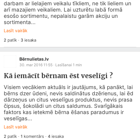
darbam ar lielajiem veikalu tīkliem, ne tik lieliem un 
arī mazajiem veikaliem. Lai uzturētu labā formā 
esošo sortimentu, nepalaistu garām akciju un 
sortimenta...
Lasīt vairāk
2
patīk
·
3
iesaka
Bērnulietas.lv
30. mar 2016 11:55
· Lasīšanai
1
min
Kā iemācīt bērnam ēst veselīgi ?
Visiem vecākiem aktuāls ir jautājums, kā panākt, lai 
bērns dzer ūdeni, nevis saldinātus dzērienus, lai ēd 
dārzeņus un citus veselīgus produktus, nevis prasa 
čipsus, šokolādi un citus saldumus. Svarīgākais 
faktors kas ietekmē bērna ēšanas paradumus ir 
veselīgas...
Lasīt vairāk
2
patīk
·
1
komentārs
·
4
iesaka