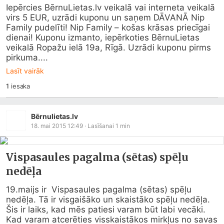
Iepērcies Bē
rnuLietas.lv
 veikalā vai interneta veikalā 
virs 5 EUR, uzrādi kuponu un saņem DĀVANĀ Nip 
Family pudelīti! Nip Family – košas krāsas priecīgai 
dienai! Kuponu izmanto, iepērkoties BērnuLietas 
veikalā Ropažu ielā 19a, Rīgā. Uzrādi kuponu pirms 
pirkuma....
Lasīt vairāk
1
iesaka
Bērnulietas.lv
18. mai 2015 12:49
· Lasīšanai
1
min
Vispasaules pagalma (sētas) spēļu
nedēļa
19.maijs ir  Vispasaules pagalma (sētas) spēļu 
nedēļa. Tā ir visgaišāko un skaistāko spēļu nedēļa. 
Šis ir laiks, kad mēs patiesi varam būt labi vecāki. 
Kad varam atcerēties visskaistākos mirkļus no savas 