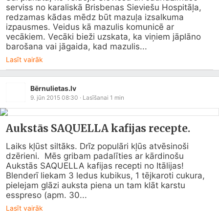
serviss no karaliskā Brisbenas Sieviešu Hospitāļa, 
redzamas kādas mēdz būt mazuļa izsalkuma 
izpausmes. Veidus kā mazulis komunicē ar 
vecākiem. Vecāki bieži uzskata, ka viņiem jāplāno 
barošana vai jāgaida, kad mazulis...
Lasīt vairāk
Bērnulietas.lv
9. jūn 2015 08:30
· Lasīšanai
1
min
Aukstās SAQUELLA kafijas recepte.
Laiks kļūst siltāks. Drīz populāri kļūs atvēsinoši 
dzērieni.  Mēs gribam padalīties ar kārdinošu 
Aukstās SAQUELLA kafijas recepti no Itālijas!  
Blenderī liekam 3 ledus kubikus, 1 tējkaroti cukura, 
pielejam glāzi auksta piena un tam klāt karstu 
esspreso (apm. 30...
Lasīt vairāk