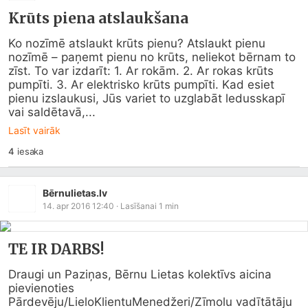
Krūts piena atslaukšana
Ko nozīmē atslaukt krūts pienu? Atslaukt pienu 
nozīmē – paņemt pienu no krūts, neliekot bērnam to 
zīst. To var izdarīt: 1. Ar rokām. 2. Ar rokas krūts 
pumpīti. 3. Ar elektrisko krūts pumpīti. Kad esiet 
pienu izslaukusi, Jūs variet to uzglabāt ledusskapī 
vai saldētavā,...
Lasīt vairāk
4
iesaka
Bērnulietas.lv
14. apr 2016 12:40
· Lasīšanai
1
min
TE IR DARBS!
Draugi un Paziņas, Bērnu Lietas kolektīvs aicina 
pievienoties 
Pārdevēju/LieloKlientuMenedžeri/Zīmolu vadītātāju 