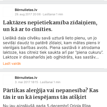
Bērnulietas.lv
29. aug 2017 20:06
· Lasīšanai
1
min
Laktāzes nepietiekamība zīdaiņiem,
un kā ar to cīnīties.
Lielākā daļa cilvēku savā uzturā lieto pienu, un jo 
sevišķi daudz to patērē zīdaiņi, kam mātes piens ir 
vienīgais barības avots. Piena sastāvā ir atrodama 
laktoze, kas citreiz tiek saukta arī par “piena cukuru”. 
Laktoze ir dissaharīds jeb ogļhidrāts, kas sastāv...
Lasīt vairāk
Bērnulietas.lv
3. mai 2017 18:15
· Lasīšanai
1
min
Pārtikas alerģija vai nepanesība? Kas
tās ir un kā iespējams tās atšķirt
Nu jau aizgājušā gada 5.decembrī Oriola Rīga 