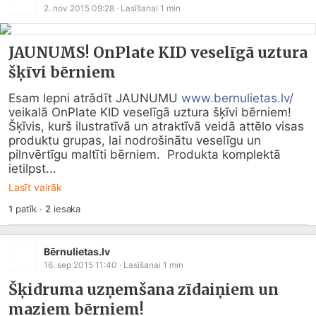
2. nov 2015 09:28
· Lasīšanai
1
min
JAUNUMS! OnPlate KID veselīgā uztura
šķīvi bērniem
Esam lepni atrādīt JAUNUMU 
www.bernulietas.lv/
veikalā OnPlate KID veselīgā uztura šķīvi bērniem!   
Šķīvis, kurš ilustratīvā un atraktīvā veidā attēlo visas 
produktu grupas, lai nodrošinātu veselīgu un 
pilnvērtīgu maltīti bērniem.  Produkta komplektā 
ietilpst...
Lasīt vairāk
1
patīk
·
2
iesaka
Bērnulietas.lv
16. sep 2015 11:40
· Lasīšanai
1
min
Šķidruma uzņemšana zīdaiņiem un
maziem bērniem!