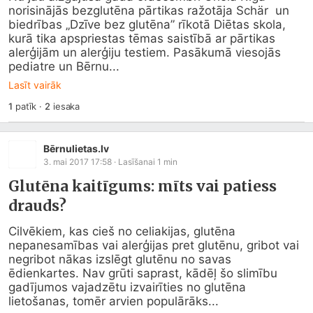
norisinājās bezglutēna pārtikas ražotāja Schär  un 
biedrības „Dzīve bez glutēna” rīkotā Diētas skola, 
kurā tika apspriestas tēmas saistībā ar pārtikas 
alerģijām un alerģiju testiem. Pasākumā viesojās 
pediatre un Bērnu...
Lasīt vairāk
1
patīk
·
2
iesaka
Bērnulietas.lv
3. mai 2017 17:58
· Lasīšanai
1
min
Glutēna kaitīgums: mīts vai patiess
drauds?
Cilvēkiem, kas cieš no celiakijas, glutēna 
nepanesamības vai alerģijas pret glutēnu, gribot vai 
negribot nākas izslēgt glutēnu no savas 
ēdienkartes. Nav grūti saprast, kādēļ šo slimību 
gadījumos vajadzētu izvairīties no glutēna 
lietošanas, tomēr arvien populārāks...