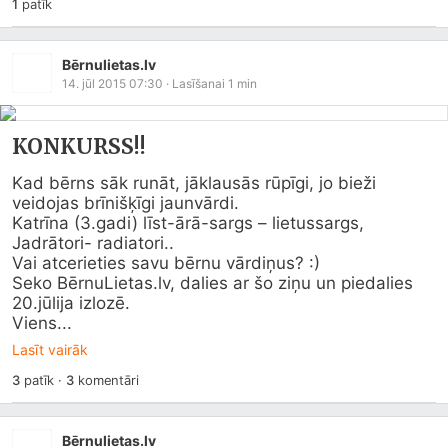
1
patīk
Bērnulietas.lv
14. jūl 2015 07:30
· Lasīšanai
1
min
KONKURSS!!
Kad bērns sāk runāt, jāklausās rūpīgi, jo bieži 
veidojas brīnišķīgi jaunvārdi.

Katrīna (3.gadi) līst-ārā-sargs – lietussargs, 
Jadrātori- radiatori..

Vai atcerieties savu bērnu vārdiņus? :)

Seko Bē
rnuLietas.lv
, dalies ar šo ziņu un piedalies 
20.jūlija izlozē.

Viens...
Lasīt vairāk
3
patīk
·
3
komentāri
Bērnulietas.lv