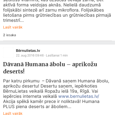
aktīvā forma veidojas aknās. Nelielā daudzumā 
folijskābi sintezē arī zarnu mikroflora. Folijskābes 
lietošana pirms grūtniecības un grūtniecības pirmajā 
trimestrī...
Lasīt vairāk
2
iesaka
Bērnulietas.lv
22. aug 2016 09:46
· Lasīšanai
1
min
Dāvanā Humana ābolu – aprikožu
deserts!
Par katru pirkumu  – Dāvanā saņem Humana ābolu, 
aprikožu desertu! Desertu saņem, iepērkoties 
BērnuLietas veikalā Ropažu ielā 19a, Rīgā. Vai 
iepērcies interneta veikalā 
www.bernulietas.lv/
Akcija spēkā kamēr prece ir noliktavā! Humana 
PLUS piena deserts ar āboliem...
Lasīt vairāk