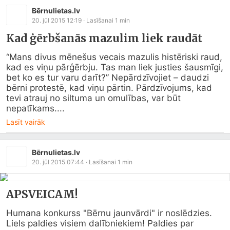
Bērnulietas.lv
20. jūl 2015 12:19
· Lasīšanai
1
min
Kad ģērbšanās mazulim liek raudāt
“Mans divus mēnešus vecais mazulis histēriski raud, 
kad es viņu pārģērbju. Tas man liek justies šausmīgi, 
bet ko es tur varu darīt?” Nepārdzīvojiet – daudzi 
bērni protestē, kad viņu pārtin. Pārdzīvojums, kad 
tevi atrauj no siltuma un omulības, var būt 
nepatīkams....
Lasīt vairāk
Bērnulietas.lv
20. jūl 2015 07:44
· Lasīšanai
1
min
APSVEICAM!
Humana konkurss "Bērnu jaunvārdi" ir noslēdzies.

Liels paldies visiem dalībniekiem! Paldies par 