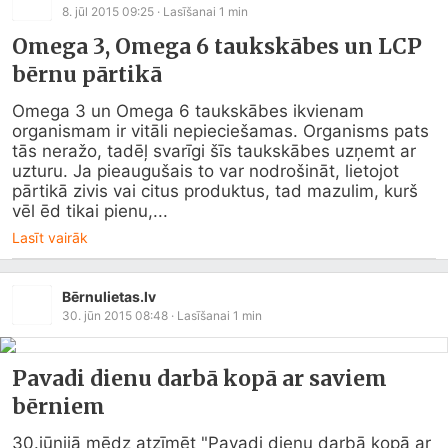
8. jūl 2015 09:25
· Lasīšanai
1
min
Omega 3, Omega 6 taukskābes un LCP
bērnu pārtikā
Omega 3 un Omega 6 taukskābes ikvienam 
organismam ir vitāli nepieciešamas. Organisms pats 
tās neražo, tadēļ svarīgi šīs taukskābes uzņemt ar 
uzturu. Ja pieaugušais to var nodrošināt, lietojot 
pārtikā zivis vai citus produktus, tad mazulim, kurš 
vēl ēd tikai pienu,...
Lasīt vairāk
Bērnulietas.lv
30. jūn 2015 08:48
· Lasīšanai
1
min
Pavadi dienu darbā kopā ar saviem
bērniem
30.jūnijā mēdz atzīmēt "Pavadi dienu darbā kopā ar 