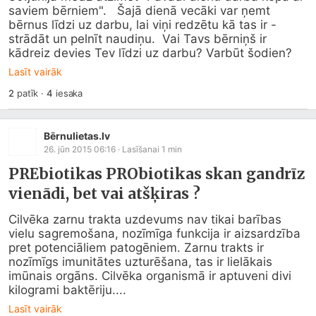
saviem bērniem".   Šajā dienā vecāki var ņemt 
bērnus līdzi uz darbu, lai viņi redzētu kā tas ir - 
strādāt un pelnīt naudiņu.  Vai Tavs bērniņš ir 
kādreiz devies Tev līdzi uz darbu? Varbūt šodien?
Lasīt vairāk
2
patīk
·
4
iesaka
Bērnulietas.lv
26. jūn 2015 06:16
· Lasīšanai
1
min
PREbiotikas PRObiotikas skan gandrīz
vienādi, bet vai atšķiras ?
Cilvēka zarnu trakta uzdevums nav tikai barības 
vielu sagremošana, nozīmīga funkcija ir aizsardzība 
pret potenciāliem patogēniem. Zarnu trakts ir 
nozīmīgs imunitātes uzturēšana, tas ir lielākais 
imūnais orgāns. Cilvēka organismā ir aptuveni divi 
kilogrami baktēriju....
Lasīt vairāk