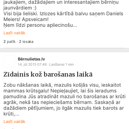
jaukajiem, dažādajiem un interesantajiem bērniņu 
jaunvārdiem :)

Visi bija lieliski. Izlozes kārtībā balvu saņem Daniels 
Meiers! Apsveicam! 

Ņem līdzi personu apliecinošu...
Lasīt vairāk
2
patīk
·
2
iesaka
Bērnulietas.lv
14. jūl 2015 07:46
· Lasīšanai
1
min
Zīdainis kož barošanas laikā
Zobu nākšanas laikā, mazulis košļās visu, ieskaitot 
mammas krūtsgalu! Nepieļaujiet, lai šis ieradums 
pamudina Jūs atradināt mazuli no barošanas ar krūti 
agrāk, nekā tas nepieciešams bērnam. Saskaņā ar 
dažādiem pētījumiem, jo ilgāk mazulis tiek barots ar 
krūti,...
Lasīt vairāk