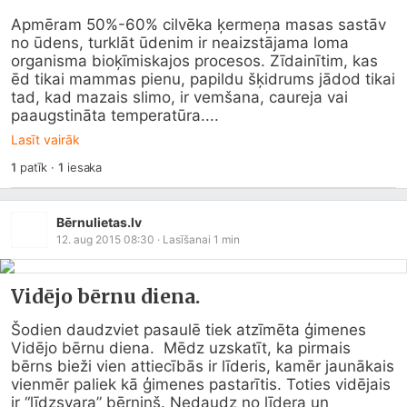
Apmēram 50%-60% cilvēka ķermeņa masas sastāv 
no ūdens, turklāt ūdenim ir neaizstājama loma 
organisma bioķīmiskajos procesos. Zīdainītim, kas 
ēd tikai mammas pienu, papildu šķidrums jādod tikai 
tad, kad mazais slimo, ir vemšana, caureja vai 
paaugstināta temperatūra....
Lasīt vairāk
1
patīk
·
1
iesaka
Bērnulietas.lv
12. aug 2015 08:30
· Lasīšanai
1
min
Vidējo bērnu diena.
Šodien daudzviet pasaulē tiek atzīmēta ģimenes 
Vidējo bērnu diena.  Mēdz uzskatīt, ka pirmais 
bērns bieži vien attiecībās ir līderis, kamēr jaunākais 
vienmēr paliek kā ģimenes pastarītis. Toties vidējais 
ir “līdzsvara” bērniņš. Nedaudz no līdera un 