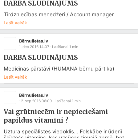
DARBA SLUDINĀJUMS
Tirdzniecības menedžeri / Account manager
Lasīt vairāk
Bērnulietas.lv
1. dec 2016 14:07
· Lasīšanai
1
min
DARBA SLUDINĀJUMS
Medicīnas pārstāvi (HUMANA bērnu pārtika)
Lasīt vairāk
Bērnulietas.lv
12. sep 2016 08:09
· Lasīšanai
1
min
Vai grūtniecēm ir nepieciešami
papildus vitamīni ?
Uztura speciālistes viedoklis… Folskābe ir ūdenī 
šķīstošs vitamīns, kas uzsūcas tievajā zarnā, bet 