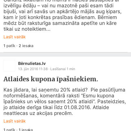
izvēlīgu ēdāju – vai nu mazotnē paši esam tādi 
bijuši, vai arī savās un apkārtējo mājās aug ķipars, 
kam ir ļoti konkrētas prasības ēdienam. Bērniem 
mēdz būt raksturīga samazināta apetīte un kāre 
tikai uz noteiktiem...
Lasīt vairāk
1
patīk
·
2
iesaka
Bērnulietas.lv
13. jūn 2016 11:38
· Lasīšanai
1
min
Atlaides kupona īpašniekiem.
Kas jādara, lai saņemtu 20% atlaid?  Pie pasūtījuma 
noformēšanas, komentārā raksti “Esmu kupona 
īpašnieks un vēlos saņemt 20% atlaidi“. Pasteidzies, 
jo atlaide derīga tikai līdz 01.08.2016. Atlaide 
neattiecas uz akcijas precēm.
Lasīt vairāk
1
patīk
·
1
iesaka