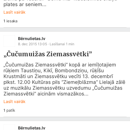
plates ar seniem...
Lasīt vairāk
1
iesaka
Bērnulietas.lv
8. dec 2015 13:05
· Lasīšanai
1
min
„Čučumuižas Ziemassvētki”
„Čučumuižas Ziemassvētki” kopā ar iemīļotajiem 
rūķiem Taustiņu, Kikī, Bombondziņu, rūķīšu 
Krustmāti un Ziemassvētku vecīti 13. decembrī 
plkst. 12.00 Kultūras pils “Ziemeļblāzma” Lielajā zālē 
uz muzikālu Ziemassvētku uzvedumu „Čučumuižas 
Ziemassvētki” aicinām vismazākos...
Lasīt vairāk
1
patīk
Bērnulietas.lv