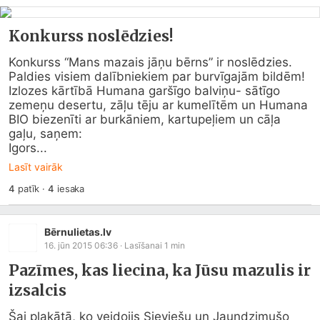
Konkurss noslēdzies!
Konkurss “Mans mazais jāņu bērns” ir noslēdzies.

Paldies visiem dalībniekiem par burvīgajām bildēm!

Izlozes kārtībā Humana garšīgo balviņu- sātīgo 
zemeņu desertu, zāļu tēju ar kumelītēm un Humana 
BIO biezenīti ar burkāniem, kartupeļiem un cāļa 
gaļu, saņem:

Igors...
Lasīt vairāk
4
patīk
·
4
iesaka
Bērnulietas.lv
16. jūn 2015 06:36
· Lasīšanai
1
min
Pazīmes, kas liecina, ka Jūsu mazulis ir
izsalcis
Šai plakātā, ko veidojis Sieviešu un Jaundzimušo 