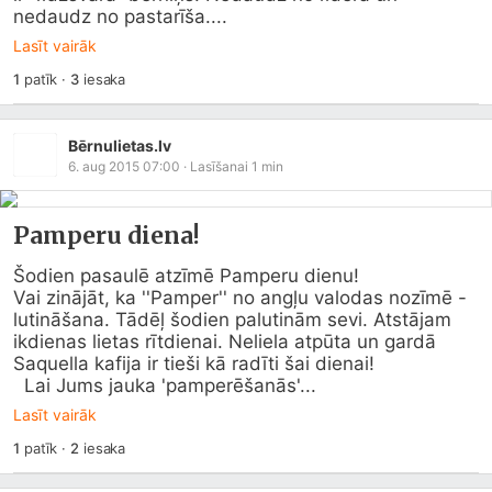
nedaudz no pastarīša....
Lasīt vairāk
1
patīk
·
3
iesaka
Bērnulietas.lv
6. aug 2015 07:00
· Lasīšanai
1
min
Pamperu diena!
Šodien pasaulē atzīmē Pamperu dienu!

Vai zinājāt, ka ''Pamper'' no angļu valodas nozīmē - 
lutināšana. Tādēļ šodien palutinām sevi. Atstājam 
ikdienas lietas rītdienai. Neliela atpūta un gardā 
Saquella kafija ir tieši kā radīti šai dienai!

  Lai Jums jauka 'pamperēšanās'...
Lasīt vairāk
1
patīk
·
2
iesaka