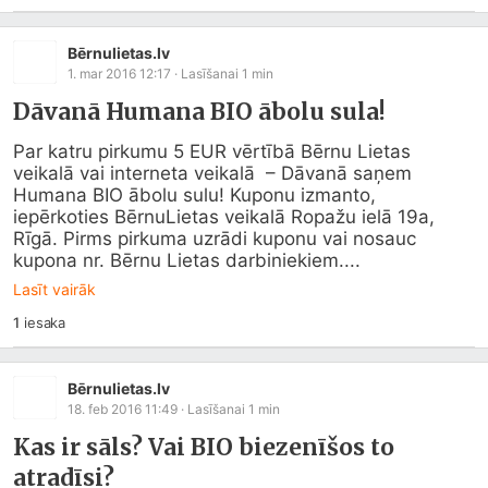
Bērnulietas.lv
1. mar 2016 12:17
· Lasīšanai
1
min
Dāvanā Humana BIO ābolu sula!
Par katru pirkumu 5 EUR vērtībā Bērnu Lietas 
veikalā vai interneta veikalā  – Dāvanā saņem 
Humana BIO ābolu sulu! Kuponu izmanto, 
iepērkoties BērnuLietas veikalā Ropažu ielā 19a, 
Rīgā. Pirms pirkuma uzrādi kuponu vai nosauc 
kupona nr. Bērnu Lietas darbiniekiem....
Lasīt vairāk
1
iesaka
Bērnulietas.lv
18. feb 2016 11:49
· Lasīšanai
1
min
Kas ir sāls? Vai BIO biezenīšos to
atradīsi?