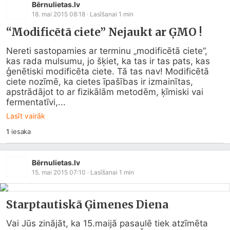
Bērnulietas.lv
18. mai 2015 08:18
· Lasīšanai
1
min
“Modificētā ciete” Nejaukt ar ĢMO !
Nereti sastopamies ar terminu „modificētā ciete”, 
kas rada mulsumu, jo šķiet, ka tas ir tas pats, kas 
ģenētiski modificēta ciete. Tā tas nav! Modificētā 
ciete nozīmē, ka cietes īpašības ir izmainītas, 
apstrādājot to ar fizikālām metodēm, ķīmiski vai 
fermentatīvi,...
Lasīt vairāk
1
iesaka
Bērnulietas.lv
15. mai 2015 07:10
· Lasīšanai
1
min
Starptautiskā Ģimenes Diena
Vai Jūs zinājāt, ka 15.maijā pasaulē tiek atzīmēta 