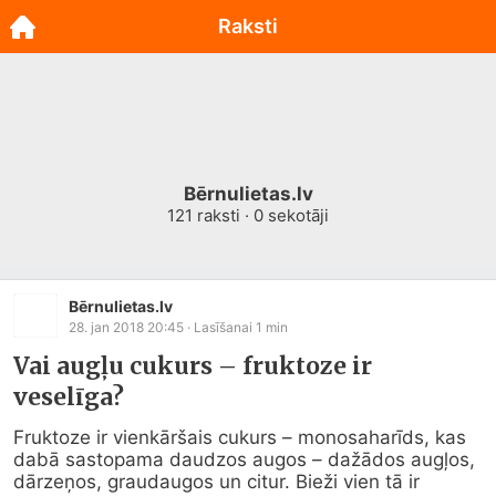
Raksti
Bērnulietas.lv
121
raksti ·
0
sekotāji
Bērnulietas.lv
28. jan 2018 20:45
· Lasīšanai
1
min
Vai augļu cukurs – fruktoze ir
veselīga?
Fruktoze ir vienkāršais cukurs – monosaharīds, kas 
dabā sastopama daudzos augos – dažādos augļos, 
dārzeņos, graudaugos un citur. Bieži vien tā ir 