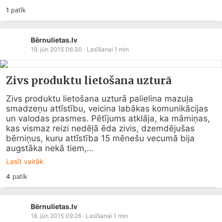
1
patīk
Bērnulietas.lv
19. jūn 2015 06:30
· Lasīšanai
1
min
Zivs produktu lietošana uzturā
Zivs produktu lietošana uzturā palielina mazuļa 
smadzeņu attīstību, veicina labākas komunikācijas 
un valodas prasmes. Pētījums atklāja, ka māmiņas, 
kas vismaz reizi nedēļā ēda zivis, dzemdējušas 
bērniņus, kuru attīstība 15 mēnešu vecumā bija 
augstāka nekā tiem,...
Lasīt vairāk
4
patīk
Bērnulietas.lv
18. jūn 2015 09:26
· Lasīšanai
1
min