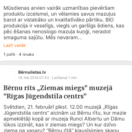
Mūsdienas arvien vairāk uzmanības pievēršam 
produktu izcelsmei, un vēlamies savus mazuļus 
barot ar vislabāko un kvalitatīvāko pārtiku. BIO 
produkcija ir veselīgs, viegls un garšīgs ēdiens, kas 
pēc ēšanas nenoslogo mazuļa kuņģi, neradot 
smaguma sajūtu. Mēs nevaram...
Lasīt vairāk
1
patīk
·
4
iesaka
Bērnulietas.lv
18. feb 2016 07:43
· Lasīšanai
1
min
Bērnu rīts „Ziemas miegs” muzejā
“Rīgas Jūgendstila centrs”
Svētdien, 21. februārī plkst. 12.00 muzejā „Rīgas 
Jūgendstila centrs” aicinām uz Bērnu rītu, kur mazie 
apmeklētāji kopā ar muzeja Runci Albertu un Dāmu 
lūkos izzināt, kas ir ziemas miegs? Un kur dzīvo 
ziema pa vasaru? “Bērnu rītā” klausīsimies skaņu 