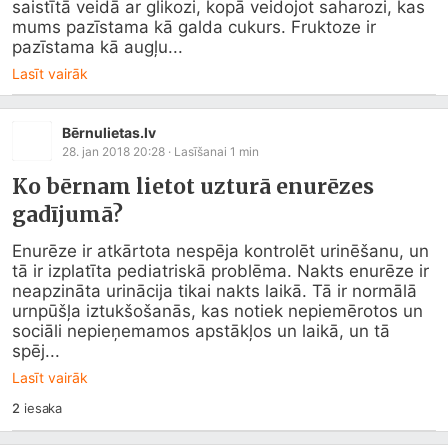
saistītā veidā ar glikozi, kopā veidojot saharozi, kas 
mums pazīstama kā galda cukurs. Fruktoze ir 
pazīstama kā augļu...
Lasīt vairāk
Bērnulietas.lv
28. jan 2018 20:28
· Lasīšanai
1
min
Ko bērnam lietot uzturā enurēzes
gadījumā?
Enurēze ir atkārtota nespēja kontrolēt urinēšanu, un 
tā ir izplatīta pediatriskā problēma. Nakts enurēze ir 
neapzināta urinācija tikai nakts laikā. Tā ir normālā 
urnpūšļa iztukšošanās, kas notiek nepiemērotos un 
sociāli nepieņemamos apstākļos un laikā, un tā 
spēj...
Lasīt vairāk
2
iesaka