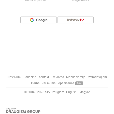
Aizmirsi paroli?
Reģistrēties
Vai ienāc ar
Noteikumi
Palīdzība
Kontakti
Reklāma
Mobilā versija
Izstrādātājiem
Darbs
Par mums
Iepazīšanās
18+
© 2004 - 2026 SIA Draugiem
English
Magyar