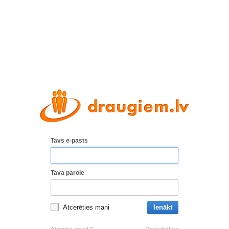
Tavs e-pasts
Tava parole
Atcerēties mani
Ienākt