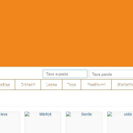
pēles
D-biedri
Lapas
Tops
Pasākumi
Statistik