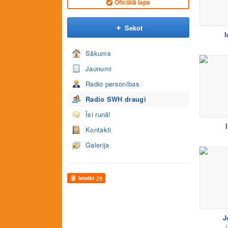
Oficiālā lapa
Sekot
I
Sākums
Jaunumi
Radio personības
Radio SWH draugi
Īsi runā!
I
Kontakti
Galerija
Ieteikt
29
J
(