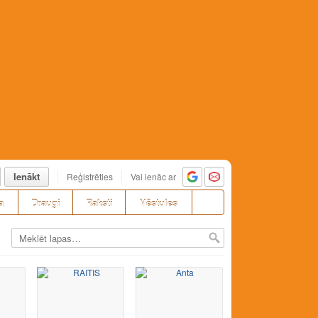
Ienākt
Reģistrēties
Vai ienāc ar
a
Draugi
Raksti
Vēstules