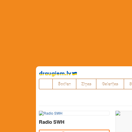
Pāriet
uz
saturu
Šodien
Ziņas
Galerijas
S
Radio SWH