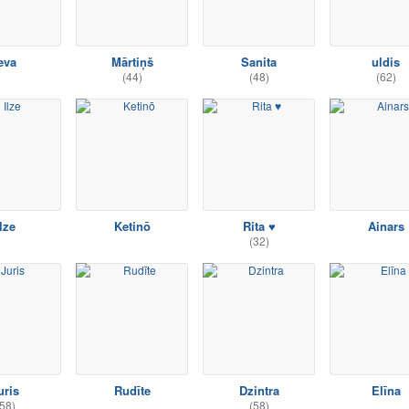
eva
Mārtiņš
Sanita
uldis
(44)
(48)
(62)
lze
Ketinō
Rita ♥
Ainars
(32)
uris
Rudīte
Dzintra
Elīna
58)
(58)