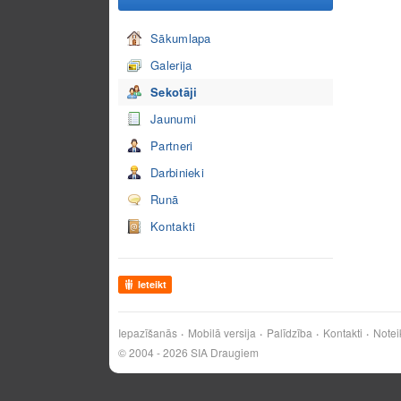
Sākumlapa
Galerija
Sekotāji
Jaunumi
Partneri
Darbinieki
Runā
Kontakti
Ieteikt
Iepazīšanās
Mobilā versija
Palīdzība
Kontakti
Notei
© 2004 - 2026 SIA Draugiem