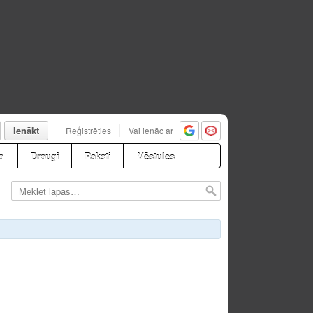
Ienākt
Reģistrēties
Vai ienāc ar
a
Draugi
Raksti
Vēstules