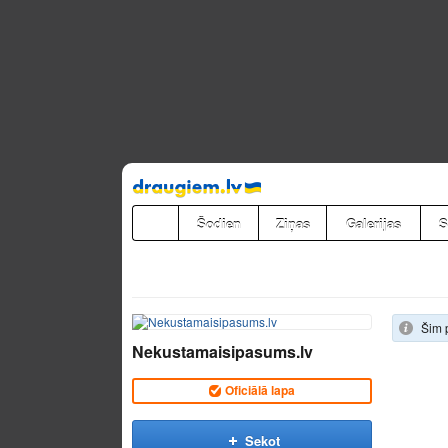
Pāriet
uz
saturu
Šodien
Ziņas
Galerijas
S
Šim 
Nekustamaisipasums.lv
Oficiālā lapa
Sekot