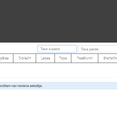
pēles
D-biedri
Lapas
Tops
Pasākumi
Statistik
profilam nav neviena sekotāja.