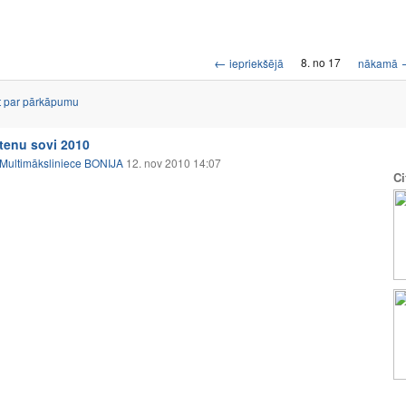
←
8. no 17
iepriekšējā
nākamā
t par pārkāpumu
itenu sovi 2010
Multimāksliniece BONIJA
12. nov 2010 14:07
Ci