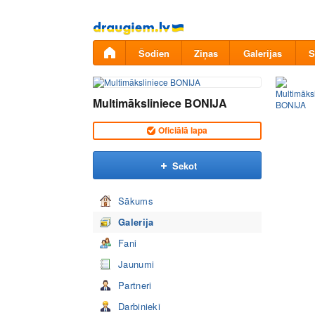
Pāriet
uz
saturu
Šodien
Ziņas
Galerijas
S
Multimāksliniece BONIJA
Oficiālā lapa
Sekot
Sākums
Galerija
Fani
Jaunumi
Partneri
Darbinieki