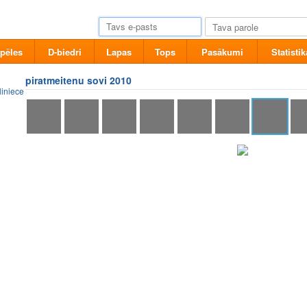
pēles
D-biedri
Lapas
Tops
Pasākumi
Statistik
piratmeitenu sovi 2010