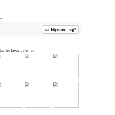
→
tas šīs lapas galerijas