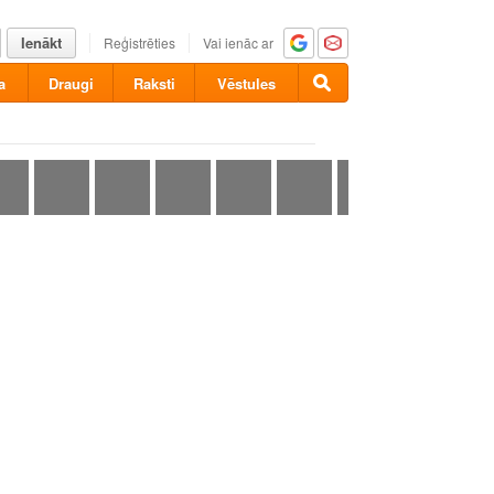
Ienākt
Reģistrēties
Vai ienāc ar
a
Draugi
Raksti
Vēstules