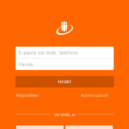
E-pasts vai mob. telefons
Parole
Ienākt
Reģistrēties
Aizmirsi paroli?
Vai ienāc ar