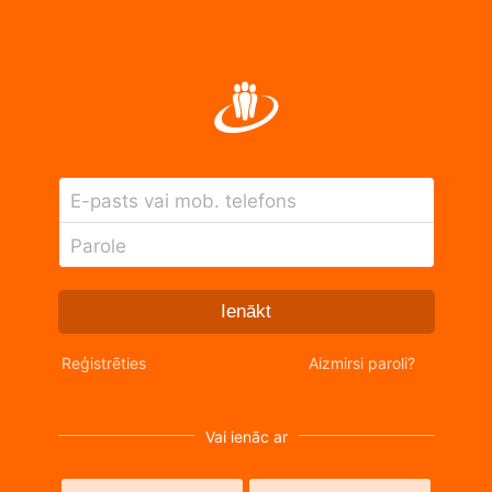
E-pasts vai mob. telefons
Parole
Ienākt
Reģistrēties
Aizmirsi paroli?
Vai ienāc ar